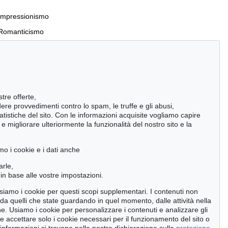
Impressionismo
Romanticismo
Incunaboli e stampe del XVI secolo
stre offerte,
Manoscritti antichi
ndere provvedimenti contro lo spam, le truffe e gli abusi,
statistiche del sito. Con le informazioni acquisite vogliamo capire
Pietre miliari delle scienze naturali
 migliorare ulteriormente la funzionalità del nostro sito e la
Cimelia
mo i cookie e i dati anche
Cerca
arle,
in base alle vostre impostazioni.
 usiamo i cookie per questi scopi supplementari. I contenuti non
o da quelli che state guardando in quel momento, dalle attività nella
ne. Usiamo i cookie per personalizzare i contenuti e analizzare gli
se accettare solo i cookie necessari per il funzionamento del sito o