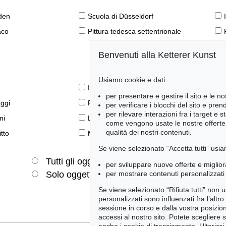
den
Scuola di Düsseldorf
aco
Pittura tedesca settentrionale
Benvenuti alla Ketterer Kunst
Usiamo cookie e dati
Il libro e la modernità
per presentare e gestire il sito e le no
aggi
Prime edizioni
per verificare i blocchi del sito e pre
per rilevare interazioni fra i target e 
ni
Lifestyle
come vengono usate le nostre offerte e
qualità dei nostri contenuti.
tto
Meraviglie della natura
Se viene selezionato “Accetta tutti” usia
Tutti gli oggetti
Solo offerte attuali
per sviluppare nuove offerte e miglior
per mostrare contenuti personalizzati 
Solo oggetti venduti
Se viene selezionato “Rifiuta tutti” non
personalizzati sono influenzati fra l’altr
sessione in corso e dalla vostra posizio
accessi al nostro sito. Potete scegliere 