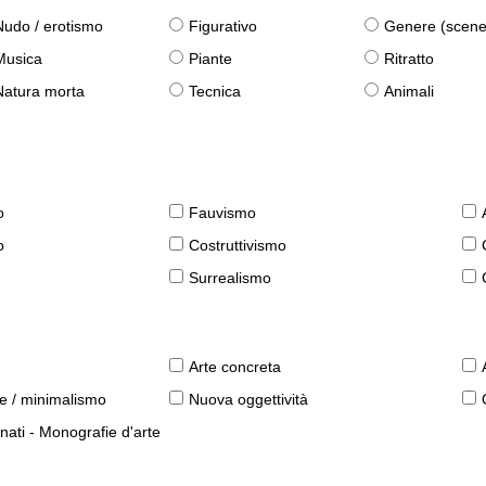
Nudo / erotismo
Figurativo
Genere (scene qu
Musica
Piante
Ritratto
Natura morta
Tecnica
Animali
o
Fauvismo
o
Costruttivismo
Surrealismo
Arte concreta
le / minimalismo
Nuova oggettività
nati - Monografie d'arte