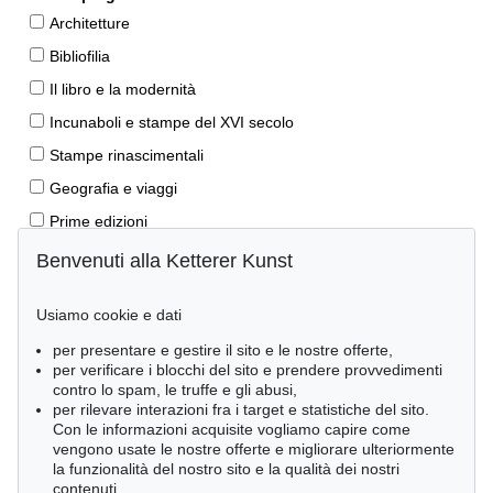
Architetture
Bibliofilia
Il libro e la modernità
Incunaboli e stampe del XVI secolo
Stampe rinascimentali
Geografia e viaggi
Prime edizioni
Manoscritti antichi
Benvenuti alla Ketterer Kunst
Autografi
Usiamo cookie e dati
Libri per bambini
per presentare e gestire il sito e le nostre offerte,
Lifestyle
per verificare i blocchi del sito e prendere provvedimenti
Pietre miliari delle scienze naturali
contro lo spam, le truffe e gli abusi,
per rilevare interazioni fra i target e statistiche del sito.
Letteratura classica
Con le informazioni acquisite vogliamo capire come
vengono usate le nostre offerte e migliorare ulteriormente
Economia e diritto
la funzionalità del nostro sito e la qualità dei nostri
Meraviglie della natura
contenuti.