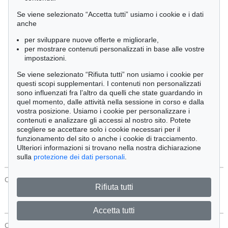
Cimelia
Se viene selezionato “Accetta tutti” usiamo i cookie e i dati
anche
per sviluppare nuove offerte e migliorarle,
Ordine:
per mostrare contenuti personalizzati in base alle vostre
impostazioni.
Se viene selezionato “Rifiuta tutti” non usiamo i cookie per
Tutti gli oggetti
questi scopi supplementari. I contenuti non personalizzati
Solo offerte attuali
sono influenzati fra l’altro da quelli che state guardando in
Solo oggetti venduti
quel momento, dalle attività nella sessione in corso e dalla
vostra posizione. Usiamo i cookie per personalizzare i
contenuti e analizzare gli accessi al nostro sito. Potete
Cerca
scegliere se accettare solo i cookie necessari per il
funzionamento del sito o anche i cookie di tracciamento.
Ulteriori informazioni si trovano nella nostra dichiarazione
sulla
protezione dei dati personali
.
CONTATTI
Protezione Dei Dati
Rifiuta tutti
Accetta tutti
CONTATTI
Protezione Dei Dati