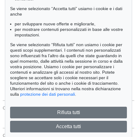
Cimelia
Se viene selezionato “Accetta tutti” usiamo i cookie e i dati
anche
per sviluppare nuove offerte e migliorarle,
Ordine:
per mostrare contenuti personalizzati in base alle vostre
impostazioni.
Se viene selezionato “Rifiuta tutti” non usiamo i cookie per
Tutti gli oggetti
questi scopi supplementari. I contenuti non personalizzati
Solo offerte attuali
sono influenzati fra l’altro da quelli che state guardando in
Solo oggetti venduti
quel momento, dalle attività nella sessione in corso e dalla
vostra posizione. Usiamo i cookie per personalizzare i
contenuti e analizzare gli accessi al nostro sito. Potete
Cerca
scegliere se accettare solo i cookie necessari per il
funzionamento del sito o anche i cookie di tracciamento.
Ulteriori informazioni si trovano nella nostra dichiarazione
sulla
protezione dei dati personali
.
CONTATTI
Protezione Dei Dati
Rifiuta tutti
Accetta tutti
CONTATTI
Protezione Dei Dati