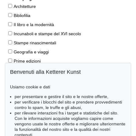
Architetture
Bibliofilia
Il libro e la modernità
Incunaboli e stampe del XVI secolo
Stampe rinascimentali
Geografia e viaggi
Prime edizioni
Manoscritti antichi
Benvenuti alla Ketterer Kunst
Autografi
Usiamo cookie e dati
Libri per bambini
per presentare e gestire il sito e le nostre offerte,
Lifestyle
per verificare i blocchi del sito e prendere provvedimenti
Pietre miliari delle scienze naturali
contro lo spam, le truffe e gli abusi,
per rilevare interazioni fra i target e statistiche del sito.
Letteratura classica
Con le informazioni acquisite vogliamo capire come
vengono usate le nostre offerte e migliorare ulteriormente
Economia e diritto
la funzionalità del nostro sito e la qualità dei nostri
Meraviglie della natura
contenuti.