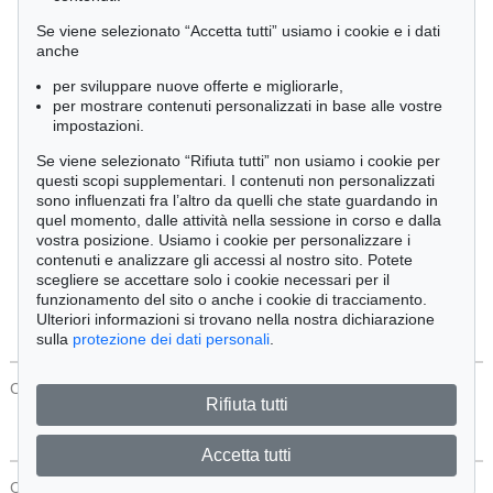
Cimelia
Se viene selezionato “Accetta tutti” usiamo i cookie e i dati
anche
per sviluppare nuove offerte e migliorarle,
Ordine:
per mostrare contenuti personalizzati in base alle vostre
impostazioni.
Se viene selezionato “Rifiuta tutti” non usiamo i cookie per
Tutti gli oggetti
questi scopi supplementari. I contenuti non personalizzati
Solo offerte attuali
sono influenzati fra l’altro da quelli che state guardando in
Solo oggetti venduti
quel momento, dalle attività nella sessione in corso e dalla
vostra posizione. Usiamo i cookie per personalizzare i
contenuti e analizzare gli accessi al nostro sito. Potete
Cerca
scegliere se accettare solo i cookie necessari per il
funzionamento del sito o anche i cookie di tracciamento.
Ulteriori informazioni si trovano nella nostra dichiarazione
sulla
protezione dei dati personali
.
CONTATTI
Protezione Dei Dati
Rifiuta tutti
Accetta tutti
CONTATTI
Protezione Dei Dati