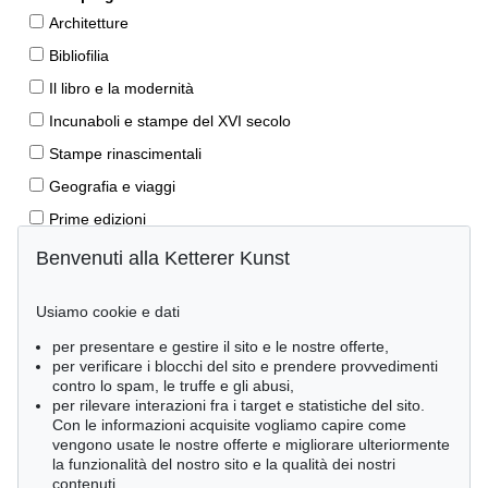
Architetture
Bibliofilia
Il libro e la modernità
Incunaboli e stampe del XVI secolo
Stampe rinascimentali
Geografia e viaggi
Prime edizioni
Manoscritti antichi
Benvenuti alla Ketterer Kunst
Autografi
Usiamo cookie e dati
Libri per bambini
per presentare e gestire il sito e le nostre offerte,
Lifestyle
per verificare i blocchi del sito e prendere provvedimenti
Pietre miliari delle scienze naturali
contro lo spam, le truffe e gli abusi,
per rilevare interazioni fra i target e statistiche del sito.
Letteratura classica
Con le informazioni acquisite vogliamo capire come
vengono usate le nostre offerte e migliorare ulteriormente
Economia e diritto
la funzionalità del nostro sito e la qualità dei nostri
Meraviglie della natura
contenuti.