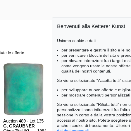
Benvenuti alla Ketterer Kunst
Usiamo cookie e dati
per presentare e gestire il sito e le no
tute le offerte
per verificare i blocchi del sito e pre
per rilevare interazioni fra i target e 
come vengono usate le nostre offerte e
qualità dei nostri contenuti.
Se viene selezionato “Accetta tutti” usia
per sviluppare nuove offerte e miglior
per mostrare contenuti personalizzati 
Se viene selezionato “Rifiuta tutti” non
personalizzati sono influenzati fra l’altr
sessione in corso e dalla vostra posizio
accessi al nostro sito. Potete scegliere 
Auction 489 - Lot 135
Auction 560 - Lot 34
Auction 55
anche i cookie di tracciamento. Ulteriori
G. GRAUBNER
G. GRAUBNER
G. GRAU
dei dati personali
.
Ohne Titel (Kissenbild)
, 1994
Ohne Titel
, 1983
Ohne Titel