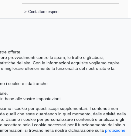
>
Contattare esperti
stre offerte,
ndere provvedimenti contro lo spam, le truffe e gli abusi,
statistiche del sito. Con le informazioni acquisite vogliamo capire
 migliorare ulteriormente la funzionalità del nostro sito e la
mo i cookie e i dati anche
arle,
in base alle vostre impostazioni.
 usiamo i cookie per questi scopi supplementari. I contenuti non
o da quelli che state guardando in quel momento, dalle attività nella
ne. Usiamo i cookie per personalizzare i contenuti e analizzare gli
se accettare solo i cookie necessari per il funzionamento del sito o
0 - Lot 6
Auction 429 - Lot 966
 informazioni si trovano nella nostra dichiarazione sulla
protezione
BNER
G. GRAUBNER
, 1992
Farbraumkörper
, 1998