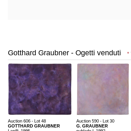
Gotthard Graubner - Ogetti venduti
+
Auction 606 - Lot 48
Auction 590 - Lot 30
GOTTHARD GRAUBNER
G. GRAUBNER
Lapilli
, 1995
nublado I
, 1992