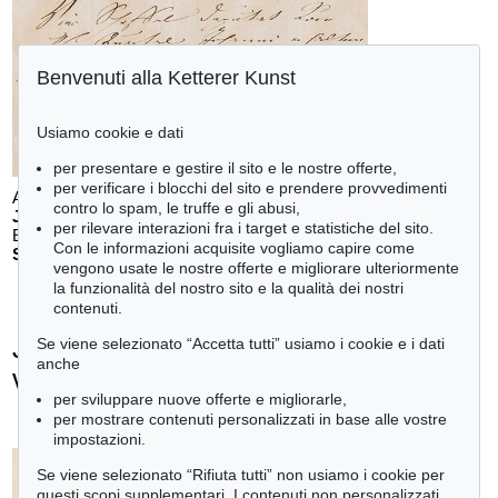
Benvenuti alla Ketterer Kunst
Usiamo cookie e dati
per presentare e gestire il sito e le nostre offerte,
per verificare i blocchi del sito e prendere provvedimenti
Auction 610 - Lot 426000297
contro lo spam, le truffe e gli abusi,
JOHANN WOLFGANG VON GOETHE
per rilevare interazioni fra i target e statistiche del sito.
Eigenhändiges Schriftstück
, 1796
Con le informazioni acquisite vogliamo capire come
Stima:
€ 3,000
vengono usate le nostre offerte e migliorare ulteriormente
la funzionalità del nostro sito e la qualità dei nostri
contenuti.
Johann Wolfgang von Goethe - Ogetti
Se viene selezionato “Accetta tutti” usiamo i cookie e i dati
anche
venduti
per sviluppare nuove offerte e migliorarle,
+
tute le offerte
per mostrare contenuti personalizzati in base alle vostre
impostazioni.
Se viene selezionato “Rifiuta tutti” non usiamo i cookie per
questi scopi supplementari. I contenuti non personalizzati
Auction 610 - Lot 426000325