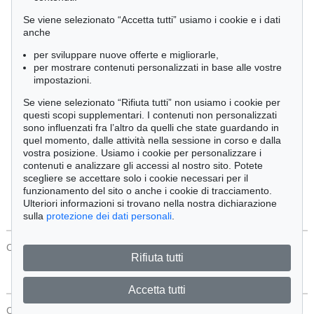
Cimelia
Se viene selezionato “Accetta tutti” usiamo i cookie e i dati
anche
per sviluppare nuove offerte e migliorarle,
Ordine:
per mostrare contenuti personalizzati in base alle vostre
impostazioni.
Se viene selezionato “Rifiuta tutti” non usiamo i cookie per
Tutti gli oggetti
questi scopi supplementari. I contenuti non personalizzati
Solo offerte attuali
sono influenzati fra l’altro da quelli che state guardando in
Solo oggetti venduti
quel momento, dalle attività nella sessione in corso e dalla
vostra posizione. Usiamo i cookie per personalizzare i
contenuti e analizzare gli accessi al nostro sito. Potete
Cerca
scegliere se accettare solo i cookie necessari per il
funzionamento del sito o anche i cookie di tracciamento.
Ulteriori informazioni si trovano nella nostra dichiarazione
sulla
protezione dei dati personali
.
CONTATTI
Protezione Dei Dati
Rifiuta tutti
Accetta tutti
CONTATTI
Protezione Dei Dati