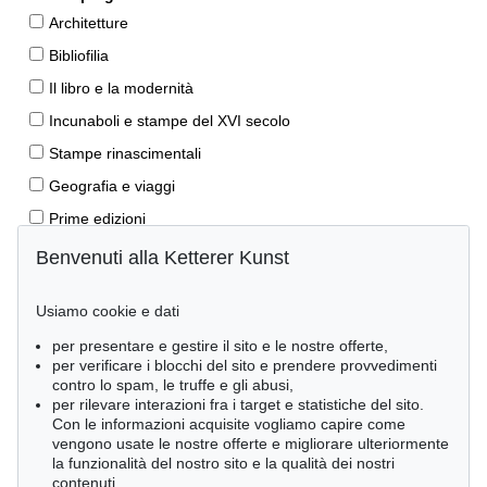
Architetture
Bibliofilia
Il libro e la modernità
Incunaboli e stampe del XVI secolo
Stampe rinascimentali
Geografia e viaggi
Prime edizioni
Manoscritti antichi
Benvenuti alla Ketterer Kunst
Autografi
Usiamo cookie e dati
Libri per bambini
per presentare e gestire il sito e le nostre offerte,
Lifestyle
per verificare i blocchi del sito e prendere provvedimenti
Pietre miliari delle scienze naturali
contro lo spam, le truffe e gli abusi,
per rilevare interazioni fra i target e statistiche del sito.
Letteratura classica
Con le informazioni acquisite vogliamo capire come
vengono usate le nostre offerte e migliorare ulteriormente
Economia e diritto
la funzionalità del nostro sito e la qualità dei nostri
Meraviglie della natura
contenuti.