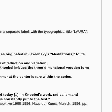
 a separate label, with the typographical title “LAURA”.
 as originated in Jawlensky’s “Meditations,” to its
 of reduction and variation.
 Knoebel imbues the three-dimensional wooden form
mer at the center is rare within the series
.
of today [..]. In Knoebel’s work, radicalism and
s constantly put to the test."
spektive 1968-1996, Haus der Kunst, Munich, 1996, pp.