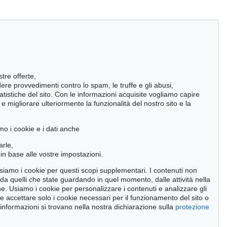
stre offerte,
ndere provvedimenti contro lo spam, le truffe e gli abusi,
statistiche del sito. Con le informazioni acquisite vogliamo capire
 migliorare ulteriormente la funzionalità del nostro sito e la
mo i cookie e i dati anche
arle,
in base alle vostre impostazioni.
 usiamo i cookie per questi scopi supplementari. I contenuti non
o da quelli che state guardando in quel momento, dalle attività nella
ne. Usiamo i cookie per personalizzare i contenuti e analizzare gli
se accettare solo i cookie necessari per il funzionamento del sito o
tion 500 - Lot 284
Auction 590 - Lot 24
 informazioni si trovano nella nostra dichiarazione sulla
protezione
I KNOEBEL
IMI KNOEBEL
-up 18
, 2012
Kartoffelbild 10
, 2012
ultato:
€ 162,500
Risultato:
€ 152,400