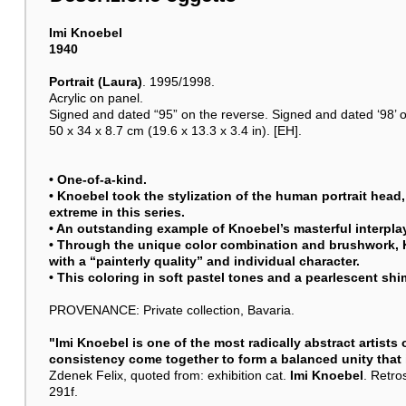
Imi Knoebel
1940
Portrait (Laura)
. 1995/1998.
Acrylic on panel.
Signed and dated “95” on the reverse. Signed and dated ‘98’ on
50 x 34 x 8.7 cm (19.6 x 13.3 x 3.4 in). [EH].
• One-of-a-kind.
• Knoebel took the stylization of the human portrait head,
extreme in this series.
• An outstanding example of Knoebel’s masterful interplay
• Through the unique color combination and brushwork,
with a “painterly quality” and individual character.
• This coloring in soft pastel tones and a pearlescent shim
PROVENANCE: Private collection, Bavaria.
"
Imi Knoebel
is one of the most radically abstract artists 
consistency come together to form a balanced unity that i
Zdenek Felix, quoted from: exhibition cat.
Imi Knoebel
. Retro
291f.