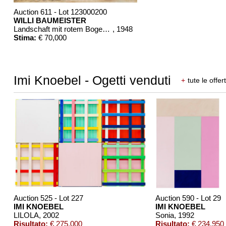
Auction 611 - Lot 123000200
WILLI BAUMEISTER
Landschaft mit rotem Bogen (Sommerfest)
, 1948
Stima:
€ 70,000
Imi Knoebel - Ogetti venduti
+
tute le offer
Auction 525 - Lot 227
Auction 590 - Lot 29
IMI KNOEBEL
IMI KNOEBEL
LILOLA
, 2002
Sonia
, 1992
Risultato:
€ 275,000
Risultato:
€ 234,950