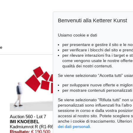
Benvenuti alla Ketterer Kunst
Usiamo cookie e dati
per presentare e gestire il sito e le no
te
per verificare i blocchi del sito e pre
per rilevare interazioni fra i target e 
come vengono usate le nostre offerte e
qualità dei nostri contenuti.
Se viene selezionato “Accetta tutti” usia
per sviluppare nuove offerte e miglior
per mostrare contenuti personalizzati 
Se viene selezionato “Rifiuta tutti” non
personalizzati sono influenzati fra l’altr
sessione in corso e dalla vostra posizio
accessi al nostro sito. Potete scegliere 
Auction 560 - Lot 7
Auction 545 - Lot 69
Auc
anche i cookie di tracciamento. Ulteriori
IMI KNOEBEL
IMI KNOEBEL
IM
dei dati personali
.
Kadmiumrot R (R1-R6)
, 1975
Rot-Weiss
, 1991
Cut
Risultato:
€ 190,500
Risultato:
€ 190,500
Ris