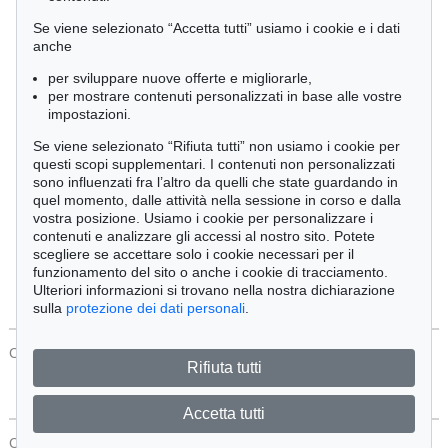
Cimelia
Se viene selezionato “Accetta tutti” usiamo i cookie e i dati
anche
per sviluppare nuove offerte e migliorarle,
Ordine:
per mostrare contenuti personalizzati in base alle vostre
impostazioni.
Se viene selezionato “Rifiuta tutti” non usiamo i cookie per
Tutti gli oggetti
questi scopi supplementari. I contenuti non personalizzati
Solo offerte attuali
sono influenzati fra l’altro da quelli che state guardando in
Solo oggetti venduti
quel momento, dalle attività nella sessione in corso e dalla
vostra posizione. Usiamo i cookie per personalizzare i
contenuti e analizzare gli accessi al nostro sito. Potete
Cerca
scegliere se accettare solo i cookie necessari per il
funzionamento del sito o anche i cookie di tracciamento.
Ulteriori informazioni si trovano nella nostra dichiarazione
sulla
protezione dei dati personali
.
CONTATTI
Protezione Dei Dati
Rifiuta tutti
Accetta tutti
CONTATTI
Protezione Dei Dati