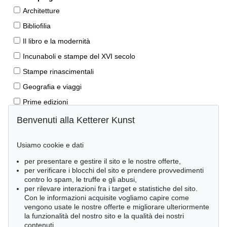
Architetture
Bibliofilia
Il libro e la modernità
Incunaboli e stampe del XVI secolo
Stampe rinascimentali
Geografia e viaggi
Prime edizioni
Manoscritti antichi
Benvenuti alla Ketterer Kunst
Autografi
Usiamo cookie e dati
Libri per bambini
per presentare e gestire il sito e le nostre offerte,
Lifestyle
per verificare i blocchi del sito e prendere provvedimenti
Pietre miliari delle scienze naturali
contro lo spam, le truffe e gli abusi,
per rilevare interazioni fra i target e statistiche del sito.
Letteratura classica
Con le informazioni acquisite vogliamo capire come
vengono usate le nostre offerte e migliorare ulteriormente
Economia e diritto
la funzionalità del nostro sito e la qualità dei nostri
Meraviglie della natura
contenuti.