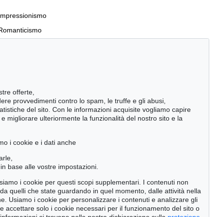
Impressionismo
Romanticismo
Incunaboli e stampe del XVI secolo
stre offerte,
Manoscritti antichi
ndere provvedimenti contro lo spam, le truffe e gli abusi,
statistiche del sito. Con le informazioni acquisite vogliamo capire
Pietre miliari delle scienze naturali
 migliorare ulteriormente la funzionalità del nostro sito e la
Cimelia
mo i cookie e i dati anche
Cerca
arle,
in base alle vostre impostazioni.
 usiamo i cookie per questi scopi supplementari. I contenuti non
o da quelli che state guardando in quel momento, dalle attività nella
ne. Usiamo i cookie per personalizzare i contenuti e analizzare gli
se accettare solo i cookie necessari per il funzionamento del sito o