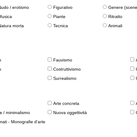
Nudo / erotismo
Figurativo
Genere (scene qu
Musica
Piante
Ritratto
Natura morta
Tecnica
Animali
o
Fauvismo
o
Costruttivismo
Surrealismo
Arte concreta
le / minimalismo
Nuova oggettività
nati - Monografie d'arte