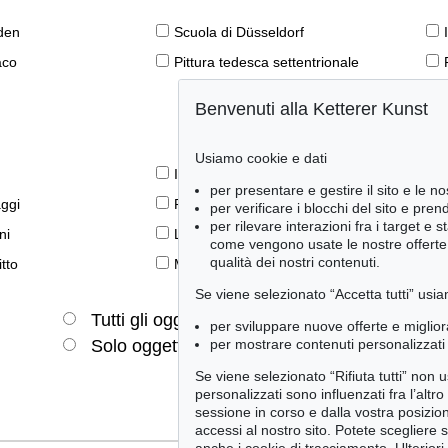
den
Scuola di Düsseldorf
aco
Pittura tedesca settentrionale
Benvenuti alla Ketterer Kunst
Usiamo cookie e dati
Il libro e la modernità
per presentare e gestire il sito e le no
aggi
Prime edizioni
per verificare i blocchi del sito e pre
per rilevare interazioni fra i target e 
ni
Lifestyle
come vengono usate le nostre offerte e
qualità dei nostri contenuti.
tto
Meraviglie della natura
Se viene selezionato “Accetta tutti” usia
Tutti gli oggetti
Solo offerte attuali
per sviluppare nuove offerte e miglior
per mostrare contenuti personalizzati 
Solo oggetti venduti
Se viene selezionato “Rifiuta tutti” non
personalizzati sono influenzati fra l’altr
sessione in corso e dalla vostra posizio
accessi al nostro sito. Potete scegliere 