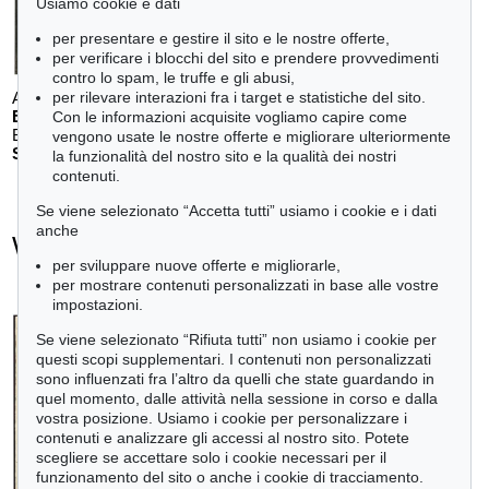
Usiamo cookie e dati
per presentare e gestire il sito e le nostre offerte,
per verificare i blocchi del sito e prendere provvedimenti
contro lo spam, le truffe e gli abusi,
per rilevare interazioni fra i target e statistiche del sito.
Auction 611 - Lot 125001019
E. SCHUMACHER
Con le informazioni acquisite vogliamo capire come
Bleibild B-3/1970
, 1970
vengono usate le nostre offerte e migliorare ulteriormente
Stima:
€ 60,000
la funzionalità del nostro sito e la qualità dei nostri
contenuti.
Se viene selezionato “Accetta tutti” usiamo i cookie e i dati
anche
Willi Baumeister - Ogetti venduti
per sviluppare nuove offerte e migliorarle,
+
tute le offerte
per mostrare contenuti personalizzati in base alle vostre
impostazioni.
Se viene selezionato “Rifiuta tutti” non usiamo i cookie per
questi scopi supplementari. I contenuti non personalizzati
sono influenzati fra l’altro da quelli che state guardando in
quel momento, dalle attività nella sessione in corso e dalla
vostra posizione. Usiamo i cookie per personalizzare i
contenuti e analizzare gli accessi al nostro sito. Potete
scegliere se accettare solo i cookie necessari per il
funzionamento del sito o anche i cookie di tracciamento.