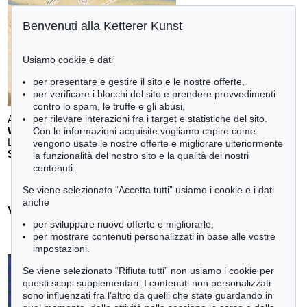
Benvenuti alla Ketterer Kunst
Usiamo cookie e dati
per presentare e gestire il sito e le nostre offerte,
per verificare i blocchi del sito e prendere provvedimenti
contro lo spam, le truffe e gli abusi,
Auction 611 - Lot 123000200
per rilevare interazioni fra i target e statistiche del sito.
WILLI BAUMEISTER
Con le informazioni acquisite vogliamo capire come
Landschaft mit rotem Bogen (Sommerfest)
, 1948
vengono usate le nostre offerte e migliorare ulteriormente
Stima:
€ 70,000
la funzionalità del nostro sito e la qualità dei nostri
contenuti.
Se viene selezionato “Accetta tutti” usiamo i cookie e i dati
anche
Victor Vasarely - Ogetti venduti
per sviluppare nuove offerte e migliorarle,
+
tute le offerte
per mostrare contenuti personalizzati in base alle vostre
impostazioni.
Se viene selezionato “Rifiuta tutti” non usiamo i cookie per
questi scopi supplementari. I contenuti non personalizzati
sono influenzati fra l’altro da quelli che state guardando in