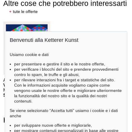
Altre cose che potrebbero interessarti
+
tute le offerte
Benvenuti alla Ketterer Kunst
Usiamo cookie e dati
per presentare e gestire il sito e le nostre offerte,
per verificare i blocchi del sito e prendere provvedimenti
contro lo spam, le truffe e gli abusi,
Auction 610 - Lot 126000130
per rilevare interazioni fra i target e statistiche del sito.
V. VASARELY
Con le informazioni acquisite vogliamo capire come
Mappe Vasarely, Texte Otto Hahn
, 1988
vengono usate le nostre offerte e migliorare ulteriormente
Stima:
€ 4,000
la funzionalità del nostro sito e la qualità dei nostri
contenuti.
Se viene selezionato “Accetta tutti” usiamo i cookie e i dati
anche
Heinz Mack - Ogetti venduti
per sviluppare nuove offerte e migliorarle,
+
tute le offerte
per mostrare contenuti personalizzati in base alle vostre