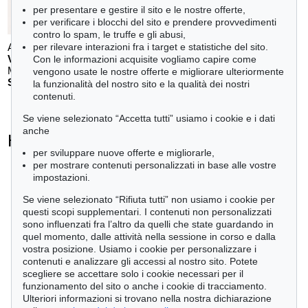
per presentare e gestire il sito e le nostre offerte,
per verificare i blocchi del sito e prendere provvedimenti
contro lo spam, le truffe e gli abusi,
Auction 610 - Lot 126000130
per rilevare interazioni fra i target e statistiche del sito.
V. VASARELY
Con le informazioni acquisite vogliamo capire come
Mappe Vasarely, Texte Otto Hahn
, 1988
vengono usate le nostre offerte e migliorare ulteriormente
Stima:
€ 4,000
la funzionalità del nostro sito e la qualità dei nostri
contenuti.
Se viene selezionato “Accetta tutti” usiamo i cookie e i dati
anche
Heinz Mack - Ogetti venduti
per sviluppare nuove offerte e migliorarle,
+
tute le offerte
per mostrare contenuti personalizzati in base alle vostre
impostazioni.
Se viene selezionato “Rifiuta tutti” non usiamo i cookie per
questi scopi supplementari. I contenuti non personalizzati
sono influenzati fra l’altro da quelli che state guardando in
quel momento, dalle attività nella sessione in corso e dalla
vostra posizione. Usiamo i cookie per personalizzare i
contenuti e analizzare gli accessi al nostro sito. Potete
scegliere se accettare solo i cookie necessari per il
funzionamento del sito o anche i cookie di tracciamento.
Ulteriori informazioni si trovano nella nostra dichiarazione