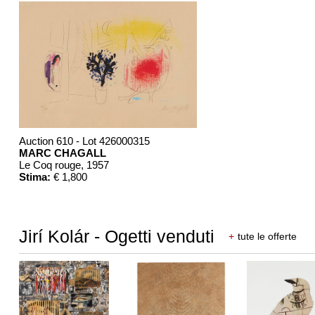
Auction 610 - Lot 426000315
MARC CHAGALL
Le Coq rouge
, 1957
Stima:
€ 1,800
Jirí Kolár - Ogetti venduti
+
tute le offerte