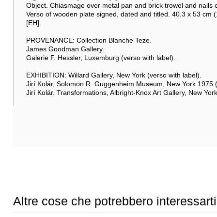
Object. Chiasmage over metal pan and brick trowel and nails
Verso of wooden plate signed, dated and titled. 40.3 x 53 cm (1
[EH].
PROVENANCE: Collection Blanche Teze.
James Goodman Gallery.
Galerie F. Hessler, Luxemburg (verso with label).
EXHIBITION: Willard Gallery, New York (verso with label).
Jirí Kolár, Solomon R. Guggenheim Museum, New York 1975 (v
Jirí Kolár. Transformations, Albright-Knox Art Gallery, New York
Altre cose che potrebbero interessarti