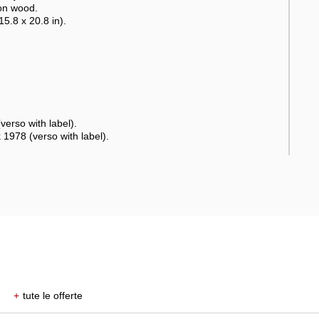
 on wood.
5.8 x 20.8 in).
erso with label).
 1978 (verso with label).
+
tute le offerte