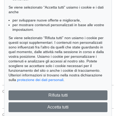
Cimelia
Se viene selezionato “Accetta tutti” usiamo i cookie e i dati
anche
per sviluppare nuove offerte e migliorarle,
Ordine:
per mostrare contenuti personalizzati in base alle vostre
impostazioni.
Se viene selezionato “Rifiuta tutti” non usiamo i cookie per
Tutti gli oggetti
questi scopi supplementari. I contenuti non personalizzati
Solo offerte attuali
sono influenzati fra l’altro da quelli che state guardando in
Solo oggetti venduti
quel momento, dalle attività nella sessione in corso e dalla
vostra posizione. Usiamo i cookie per personalizzare i
contenuti e analizzare gli accessi al nostro sito. Potete
Cerca
scegliere se accettare solo i cookie necessari per il
funzionamento del sito o anche i cookie di tracciamento.
Ulteriori informazioni si trovano nella nostra dichiarazione
sulla
protezione dei dati personali
.
CONTATTI
Protezione Dei Dati
Rifiuta tutti
Accetta tutti
CONTATTI
Protezione Dei Dati