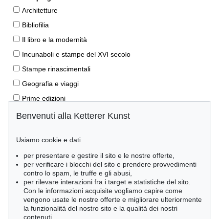
Architetture
Bibliofilia
Il libro e la modernità
Incunaboli e stampe del XVI secolo
Stampe rinascimentali
Geografia e viaggi
Prime edizioni
Manoscritti antichi
Benvenuti alla Ketterer Kunst
Autografi
Usiamo cookie e dati
Libri per bambini
per presentare e gestire il sito e le nostre offerte,
Lifestyle
per verificare i blocchi del sito e prendere provvedimenti
Pietre miliari delle scienze naturali
contro lo spam, le truffe e gli abusi,
per rilevare interazioni fra i target e statistiche del sito.
Letteratura classica
Con le informazioni acquisite vogliamo capire come
vengono usate le nostre offerte e migliorare ulteriormente
Economia e diritto
la funzionalità del nostro sito e la qualità dei nostri
Meraviglie della natura
contenuti.