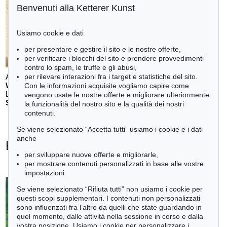
Benvenuti alla Ketterer Kunst
Usiamo cookie e dati
per presentare e gestire il sito e le nostre offerte,
per verificare i blocchi del sito e prendere provvedimenti
contro lo spam, le truffe e gli abusi,
Auction 611 - Lot 123000200
per rilevare interazioni fra i target e statistiche del sito.
WILLI BAUMEISTER
Con le informazioni acquisite vogliamo capire come
Landschaft mit rotem Bogen (Sommerfest)
, 1948
vengono usate le nostre offerte e migliorare ulteriormente
Stima:
€ 70,000
la funzionalità del nostro sito e la qualità dei nostri
contenuti.
Se viene selezionato “Accetta tutti” usiamo i cookie e i dati
anche
Erich Heckel - Ogetti venduti
per sviluppare nuove offerte e migliorarle,
+
tute le offerte
per mostrare contenuti personalizzati in base alle vostre
impostazioni.
Se viene selezionato “Rifiuta tutti” non usiamo i cookie per
questi scopi supplementari. I contenuti non personalizzati
sono influenzati fra l’altro da quelli che state guardando in
Auction 610 - Lot 126000483
quel momento, dalle attività nella sessione in corso e dalla
LYONEL FEININGER
vostra posizione. Usiamo i cookie per personalizzare i