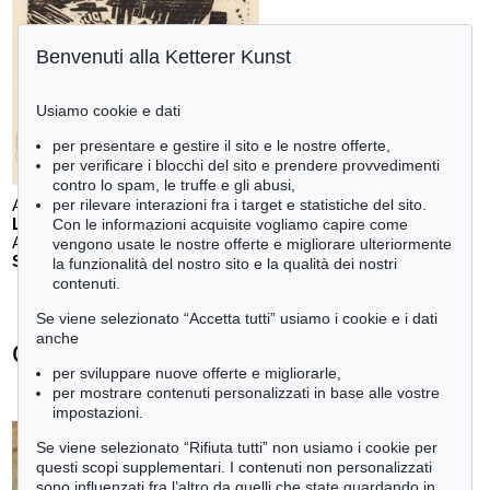
Benvenuti alla Ketterer Kunst
Usiamo cookie e dati
per presentare e gestire il sito e le nostre offerte,
per verificare i blocchi del sito e prendere provvedimenti
contro lo spam, le truffe e gli abusi,
per rilevare interazioni fra i target e statistiche del sito.
Auction 610 - Lot 126000483
LYONEL FEININGER
Con le informazioni acquisite vogliamo capire come
Alte Seebären
, 1919
vengono usate le nostre offerte e migliorare ulteriormente
Stima:
€ 2,500
la funzionalità del nostro sito e la qualità dei nostri
contenuti.
Se viene selezionato “Accetta tutti” usiamo i cookie e i dati
anche
Otto Mueller - Ogetti venduti
per sviluppare nuove offerte e migliorarle,
+
tute le offerte
per mostrare contenuti personalizzati in base alle vostre
impostazioni.
Se viene selezionato “Rifiuta tutti” non usiamo i cookie per
questi scopi supplementari. I contenuti non personalizzati
sono influenzati fra l’altro da quelli che state guardando in