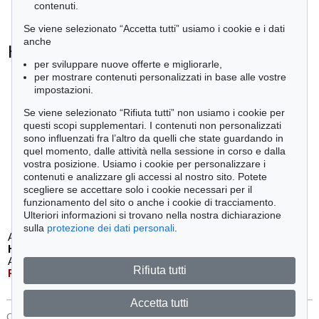
contenuti.
Se viene selezionato “Accetta tutti” usiamo i cookie e i dati
anche
Heinrich von Kleist - Ogetti venduti
per sviluppare nuove offerte e migliorarle,
+
tute le offerte
per mostrare contenuti personalizzati in base alle vostre
impostazioni.
Se viene selezionato “Rifiuta tutti” non usiamo i cookie per
questi scopi supplementari. I contenuti non personalizzati
sono influenzati fra l’altro da quelli che state guardando in
Auction 610 - Lot 426000297
quel momento, dalle attività nella sessione in corso e dalla
JOHANN WOLFGANG VON GOETHE
vostra posizione. Usiamo i cookie per personalizzare i
Eigenhändiges Schriftstück
, 1796
contenuti e analizzare gli accessi al nostro sito. Potete
Stima:
€ 3,000
scegliere se accettare solo i cookie necessari per il
funzionamento del sito o anche i cookie di tracciamento.
Ulteriori informazioni si trovano nella nostra dichiarazione
sulla
protezione dei dati personali
.
Auction 549 - Lot 45
Auction 556 - Lot 53
H. KLEIST
H. KLEIST
Amphitryon
, 1807
Familie Schroffenstein
, 1803
Rifiuta tutti
Risultato:
€ 10,375
Risultato:
€ 7,500
Accetta tutti
CONTATTI
Protezione Dei Dati