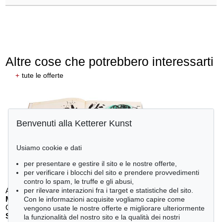
Altre cose che potrebbero interessarti
+
tute le offerte
Benvenuti alla Ketterer Kunst
Usiamo cookie e dati
per presentare e gestire il sito e le nostre offerte,
per verificare i blocchi del sito e prendere provvedimenti
contro lo spam, le truffe e gli abusi,
per rilevare interazioni fra i target e statistiche del sito.
Auction 610 - Lot 426000268
MARC CHAGALL
Con le informazioni acquisite vogliamo capire come
Chagall Lithographe. Mit Orig.-Zeichnung von Chagall
, 1963
vengono usate le nostre offerte e migliorare ulteriormente
Stima:
€ 3,000
la funzionalità del nostro sito e la qualità dei nostri