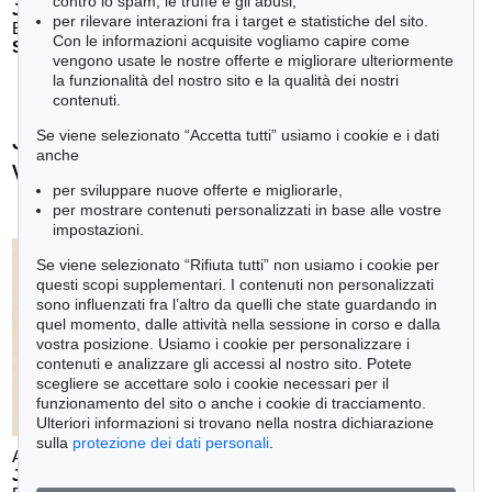
contro lo spam, le truffe e gli abusi,
JOHANN WOLFGANG VON GOETHE
per rilevare interazioni fra i target e statistiche del sito.
Eigenhändiges Schriftstück
, 1796
Con le informazioni acquisite vogliamo capire come
Stima:
€ 3,000
vengono usate le nostre offerte e migliorare ulteriormente
la funzionalità del nostro sito e la qualità dei nostri
contenuti.
Johann Wolfgang von Goethe - Ogetti
Se viene selezionato “Accetta tutti” usiamo i cookie e i dati
anche
venduti
per sviluppare nuove offerte e migliorarle,
+
tute le offerte
per mostrare contenuti personalizzati in base alle vostre
impostazioni.
Se viene selezionato “Rifiuta tutti” non usiamo i cookie per
questi scopi supplementari. I contenuti non personalizzati
Auction 610 - Lot 426000325
sono influenzati fra l’altro da quelli che state guardando in
J. GOETHE
Faust
, 1924
quel momento, dalle attività nella sessione in corso e dalla
Stima:
€ 1,500
vostra posizione. Usiamo i cookie per personalizzare i
contenuti e analizzare gli accessi al nostro sito. Potete
scegliere se accettare solo i cookie necessari per il
funzionamento del sito o anche i cookie di tracciamento.
Ulteriori informazioni si trovano nella nostra dichiarazione
sulla
protezione dei dati personali
.
Auction 599 - Lot 560
Auction 604 - Lot 38
J. GOETHE
J. GOETHE