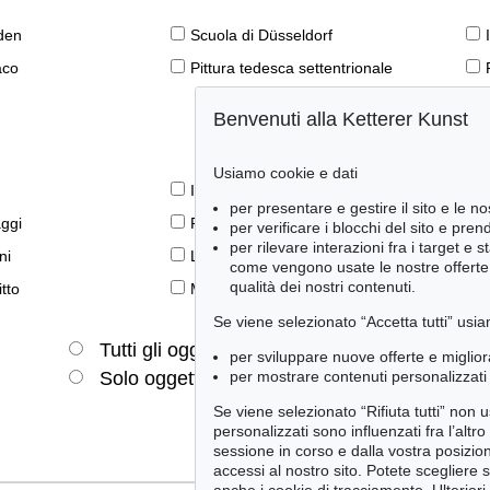
den
Scuola di Düsseldorf
aco
Pittura tedesca settentrionale
Benvenuti alla Ketterer Kunst
Usiamo cookie e dati
Il libro e la modernità
per presentare e gestire il sito e le no
aggi
Prime edizioni
per verificare i blocchi del sito e pre
per rilevare interazioni fra i target e 
ni
Lifestyle
come vengono usate le nostre offerte e
qualità dei nostri contenuti.
tto
Meraviglie della natura
Se viene selezionato “Accetta tutti” usia
Tutti gli oggetti
Solo offerte attuali
per sviluppare nuove offerte e miglior
per mostrare contenuti personalizzati 
Solo oggetti venduti
Se viene selezionato “Rifiuta tutti” non
personalizzati sono influenzati fra l’altr
sessione in corso e dalla vostra posizio
accessi al nostro sito. Potete scegliere 