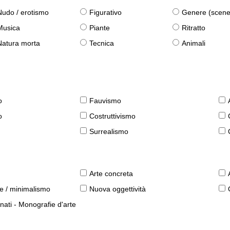
Nudo / erotismo
Figurativo
Genere (scene qu
Musica
Piante
Ritratto
Natura morta
Tecnica
Animali
o
Fauvismo
o
Costruttivismo
Surrealismo
Arte concreta
le / minimalismo
Nuova oggettività
nati - Monografie d'arte