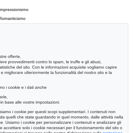
Impressionismo
Romanticismo
Incunaboli e stampe del XVI secolo
stre offerte,
Manoscritti antichi
ndere provvedimenti contro lo spam, le truffe e gli abusi,
statistiche del sito. Con le informazioni acquisite vogliamo capire
Pietre miliari delle scienze naturali
 migliorare ulteriormente la funzionalità del nostro sito e la
Cimelia
mo i cookie e i dati anche
Cerca
arle,
in base alle vostre impostazioni.
 usiamo i cookie per questi scopi supplementari. I contenuti non
o da quelli che state guardando in quel momento, dalle attività nella
ne. Usiamo i cookie per personalizzare i contenuti e analizzare gli
se accettare solo i cookie necessari per il funzionamento del sito o