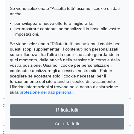
Cimelia
Se viene selezionato “Accetta tutti” usiamo i cookie e i dati
anche
per sviluppare nuove offerte e migliorarle,
Ordine:
per mostrare contenuti personalizzati in base alle vostre
impostazioni.
Se viene selezionato “Rifiuta tutti” non usiamo i cookie per
Tutti gli oggetti
questi scopi supplementari. I contenuti non personalizzati
Solo offerte attuali
sono influenzati fra l’altro da quelli che state guardando in
Solo oggetti venduti
quel momento, dalle attività nella sessione in corso e dalla
vostra posizione. Usiamo i cookie per personalizzare i
contenuti e analizzare gli accessi al nostro sito. Potete
Cerca
scegliere se accettare solo i cookie necessari per il
funzionamento del sito o anche i cookie di tracciamento.
Ulteriori informazioni si trovano nella nostra dichiarazione
sulla
protezione dei dati personali
.
CONTATTI
Protezione Dei Dati
Rifiuta tutti
Accetta tutti
CONTATTI
Protezione Dei Dati