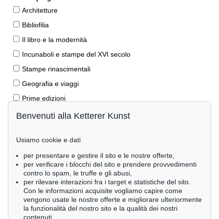
Architetture
Bibliofilia
Il libro e la modernità
Incunaboli e stampe del XVI secolo
Stampe rinascimentali
Geografia e viaggi
Prime edizioni
Manoscritti antichi
Benvenuti alla Ketterer Kunst
Autografi
Usiamo cookie e dati
Libri per bambini
per presentare e gestire il sito e le nostre offerte,
Lifestyle
per verificare i blocchi del sito e prendere provvedimenti
Pietre miliari delle scienze naturali
contro lo spam, le truffe e gli abusi,
per rilevare interazioni fra i target e statistiche del sito.
Letteratura classica
Con le informazioni acquisite vogliamo capire come
vengono usate le nostre offerte e migliorare ulteriormente
Economia e diritto
la funzionalità del nostro sito e la qualità dei nostri
Meraviglie della natura
contenuti.