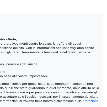
stre offerte,
ndere provvedimenti contro lo spam, le truffe e gli abusi,
statistiche del sito. Con le informazioni acquisite vogliamo capire
 migliorare ulteriormente la funzionalità del nostro sito e la
mo i cookie e i dati anche
arle,
in base alle vostre impostazioni.
 usiamo i cookie per questi scopi supplementari. I contenuti non
o da quelli che state guardando in quel momento, dalle attività nella
ne. Usiamo i cookie per personalizzare i contenuti e analizzare gli
se accettare solo i cookie necessari per il funzionamento del sito o
Auction 525 - Lot 220
 informazioni si trovano nella nostra dichiarazione sulla
protezione
WILLI BAUMEISTER
Ideogramm I
, 1937