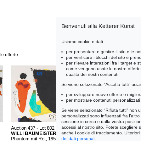
Benvenuti alla Ketterer Kunst
Usiamo cookie e dati
per presentare e gestire il sito e le no
 le offerte
per verificare i blocchi del sito e pre
per rilevare interazioni fra i target e 
come vengono usate le nostre offerte e
qualità dei nostri contenuti.
Se viene selezionato “Accetta tutti” usia
per sviluppare nuove offerte e miglior
per mostrare contenuti personalizzati 
Se viene selezionato “Rifiuta tutti” non
personalizzati sono influenzati fra l’altr
sessione in corso e dalla vostra posizio
accessi al nostro sito. Potete scegliere 
Auction 437 - Lot 802
Auction 433 - Lot 904
anche i cookie di tracciamento. Ulteriori
WILLI BAUMEISTER
W. BAUMEISTER
Phantom mit Rot
, 1953
Homunkulus aufsteigend
, 1953
dei dati personali
.