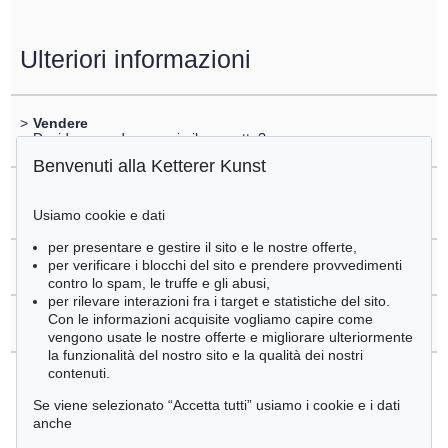
Ulteriori informazioni
>
Vendere
Desidera vendere un simile oggetto?
Benvenuti alla Ketterer Kunst
>
Registrare di
Homer
Usiamo cookie e dati
per presentare e gestire il sito e le nostre offerte,
per verificare i blocchi del sito e prendere provvedimenti
>
Domande sull´acquisto
contro lo spam, le truffe e gli abusi,
per rilevare interazioni fra i target e statistiche del sito.
Con le informazioni acquisite vogliamo capire come
>
Contattare esperti
vengono usate le nostre offerte e migliorare ulteriormente
la funzionalità del nostro sito e la qualità dei nostri
contenuti.
Se viene selezionato “Accetta tutti” usiamo i cookie e i dati
anche