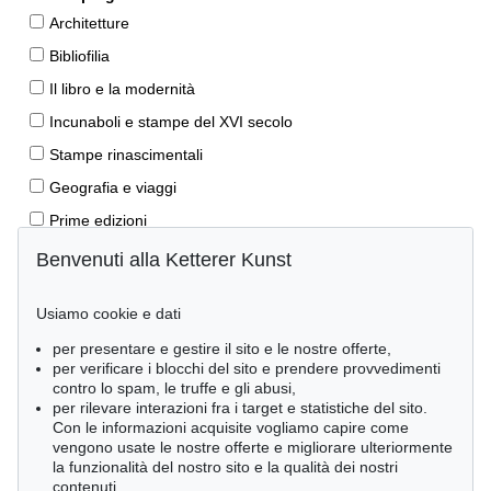
Architetture
Bibliofilia
Il libro e la modernità
Incunaboli e stampe del XVI secolo
Stampe rinascimentali
Geografia e viaggi
Prime edizioni
Manoscritti antichi
Benvenuti alla Ketterer Kunst
Autografi
Usiamo cookie e dati
Libri per bambini
per presentare e gestire il sito e le nostre offerte,
Lifestyle
per verificare i blocchi del sito e prendere provvedimenti
Pietre miliari delle scienze naturali
contro lo spam, le truffe e gli abusi,
per rilevare interazioni fra i target e statistiche del sito.
Letteratura classica
Con le informazioni acquisite vogliamo capire come
vengono usate le nostre offerte e migliorare ulteriormente
Economia e diritto
la funzionalità del nostro sito e la qualità dei nostri
Meraviglie della natura
contenuti.