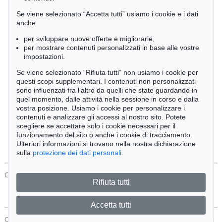
Cimelia
Se viene selezionato “Accetta tutti” usiamo i cookie e i dati
anche
per sviluppare nuove offerte e migliorarle,
Ordine:
per mostrare contenuti personalizzati in base alle vostre
impostazioni.
Se viene selezionato “Rifiuta tutti” non usiamo i cookie per
Tutti gli oggetti
questi scopi supplementari. I contenuti non personalizzati
Solo offerte attuali
sono influenzati fra l’altro da quelli che state guardando in
Solo oggetti venduti
quel momento, dalle attività nella sessione in corso e dalla
vostra posizione. Usiamo i cookie per personalizzare i
contenuti e analizzare gli accessi al nostro sito. Potete
Cerca
scegliere se accettare solo i cookie necessari per il
funzionamento del sito o anche i cookie di tracciamento.
Ulteriori informazioni si trovano nella nostra dichiarazione
sulla
protezione dei dati personali
.
CONTATTI
Protezione Dei Dati
Rifiuta tutti
Accetta tutti
CONTATTI
Protezione Dei Dati