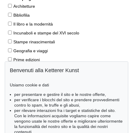
Architetture
Bibliofilia
Il libro e la modernità
Incunaboli e stampe del XVI secolo
Stampe rinascimentali
Geografia e viaggi
Prime edizioni
Manoscritti antichi
Benvenuti alla Ketterer Kunst
Autografi
Usiamo cookie e dati
Libri per bambini
per presentare e gestire il sito e le nostre offerte,
Lifestyle
per verificare i blocchi del sito e prendere provvedimenti
Pietre miliari delle scienze naturali
contro lo spam, le truffe e gli abusi,
per rilevare interazioni fra i target e statistiche del sito.
Letteratura classica
Con le informazioni acquisite vogliamo capire come
vengono usate le nostre offerte e migliorare ulteriormente
Economia e diritto
la funzionalità del nostro sito e la qualità dei nostri
Meraviglie della natura
contenuti.