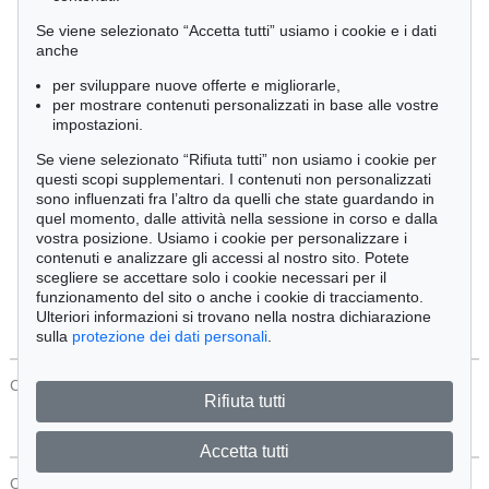
Cimelia
Se viene selezionato “Accetta tutti” usiamo i cookie e i dati
anche
per sviluppare nuove offerte e migliorarle,
Ordine:
per mostrare contenuti personalizzati in base alle vostre
impostazioni.
Se viene selezionato “Rifiuta tutti” non usiamo i cookie per
Tutti gli oggetti
questi scopi supplementari. I contenuti non personalizzati
Solo offerte attuali
sono influenzati fra l’altro da quelli che state guardando in
Solo oggetti venduti
quel momento, dalle attività nella sessione in corso e dalla
vostra posizione. Usiamo i cookie per personalizzare i
contenuti e analizzare gli accessi al nostro sito. Potete
Cerca
scegliere se accettare solo i cookie necessari per il
funzionamento del sito o anche i cookie di tracciamento.
Ulteriori informazioni si trovano nella nostra dichiarazione
sulla
protezione dei dati personali
.
CONTATTI
Protezione Dei Dati
Rifiuta tutti
Accetta tutti
CONTATTI
Protezione Dei Dati