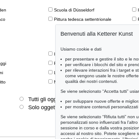
den
Scuola di Düsseldorf
aco
Pittura tedesca settentrionale
Benvenuti alla Ketterer Kunst
Usiamo cookie e dati
Il libro e la modernità
per presentare e gestire il sito e le no
aggi
Prime edizioni
per verificare i blocchi del sito e pre
per rilevare interazioni fra i target e 
ni
Lifestyle
come vengono usate le nostre offerte e
qualità dei nostri contenuti.
tto
Meraviglie della natura
Se viene selezionato “Accetta tutti” usia
Tutti gli oggetti
Solo offerte attuali
per sviluppare nuove offerte e miglior
per mostrare contenuti personalizzati 
Solo oggetti venduti
Se viene selezionato “Rifiuta tutti” non
personalizzati sono influenzati fra l’altr
sessione in corso e dalla vostra posizio
accessi al nostro sito. Potete scegliere 