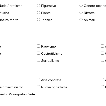
Nudo / erotismo
Figurativo
Genere (scene qu
Musica
Piante
Ritratto
Natura morta
Tecnica
Animali
o
Fauvismo
o
Costruttivismo
Surrealismo
Arte concreta
le / minimalismo
Nuova oggettività
nati - Monografie d'arte