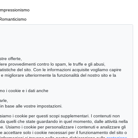
Impressionismo
Romanticismo
Incunaboli e stampe del XVI secolo
stre offerte,
Manoscritti antichi
ndere provvedimenti contro lo spam, le truffe e gli abusi,
statistiche del sito. Con le informazioni acquisite vogliamo capire
Pietre miliari delle scienze naturali
 migliorare ulteriormente la funzionalità del nostro sito e la
Cimelia
mo i cookie e i dati anche
Cerca
arle,
in base alle vostre impostazioni.
 usiamo i cookie per questi scopi supplementari. I contenuti non
o da quelli che state guardando in quel momento, dalle attività nella
ne. Usiamo i cookie per personalizzare i contenuti e analizzare gli
se accettare solo i cookie necessari per il funzionamento del sito o