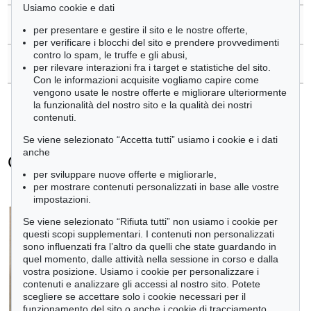
Usiamo cookie e dati
>
Domande sull´acquisto
per presentare e gestire il sito e le nostre offerte,
per verificare i blocchi del sito e prendere provvedimenti
contro lo spam, le truffe e gli abusi,
>
Contattare esperti
per rilevare interazioni fra i target e statistiche del sito.
Con le informazioni acquisite vogliamo capire come
vengono usate le nostre offerte e migliorare ulteriormente
la funzionalità del nostro sito e la qualità dei nostri
contenuti.
Se viene selezionato “Accetta tutti” usiamo i cookie e i dati
anche
Günther Uecker - Ogetti venduti
per sviluppare nuove offerte e migliorarle,
+
tute le offerte
per mostrare contenuti personalizzati in base alle vostre
impostazioni.
Se viene selezionato “Rifiuta tutti” non usiamo i cookie per
questi scopi supplementari. I contenuti non personalizzati
sono influenzati fra l’altro da quelli che state guardando in
quel momento, dalle attività nella sessione in corso e dalla
vostra posizione. Usiamo i cookie per personalizzare i
contenuti e analizzare gli accessi al nostro sito. Potete
scegliere se accettare solo i cookie necessari per il
funzionamento del sito o anche i cookie di tracciamento.