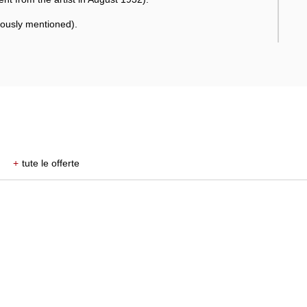
iously mentioned).
+
tute le offerte