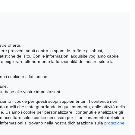
stre offerte,
ndere provvedimenti contro lo spam, le truffe e gli abusi,
statistiche del sito. Con le informazioni acquisite vogliamo capire
 migliorare ulteriormente la funzionalità del nostro sito e la
mo i cookie e i dati anche
arle,
in base alle vostre impostazioni.
 usiamo i cookie per questi scopi supplementari. I contenuti non
o da quelli che state guardando in quel momento, dalle attività nella
ne. Usiamo i cookie per personalizzare i contenuti e analizzare gli
se accettare solo i cookie necessari per il funzionamento del sito o
Auction 415 - Lot 347
Auction 520 - Lot 376
 informazioni si trovano nella nostra dichiarazione sulla
protezione
W. KANDINSKY
W. KANDINSKY
1909
Gewebe
, 1923
Gebogene Spitzen
, 1927
00
Risultato:
€ 1,320,000
Risultato:
€ 1,105,000