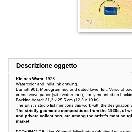
Descrizione oggetto
Kleines Warm
. 1928.
Watercolor and India ink drawing.
Barnett 901. Monogrammed and dated lower left. Verso of back
creme wove paper (with watermark), firmly mounted on backing b
Backing board: 31,3 x 25,5 cm (12,3 x 10 in).
The artist's studio list mentions this work with the designatio
The strictly geometric compositions from the 1920s, of w
and private collections, are among the artist's most soug
market
.
PROVENANCE: Lisa Kümmel, Wiesbaden (obtained as a present 