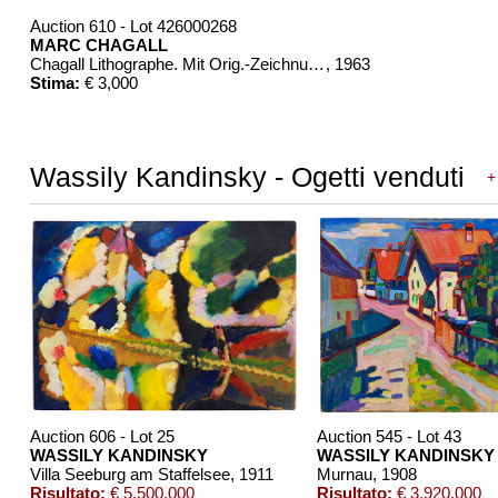
Auction 610 - Lot 426000268
MARC CHAGALL
Chagall Lithographe. Mit Orig.-Zeichnung von Chagall
, 1963
Stima:
€ 3,000
Wassily Kandinsky - Ogetti venduti
+
Auction 606 - Lot 25
Auction 545 - Lot 43
WASSILY KANDINSKY
WASSILY KANDINSKY
Villa Seeburg am Staffelsee
, 1911
Murnau
, 1908
Risultato:
€ 5,500,000
Risultato:
€ 3,920,000