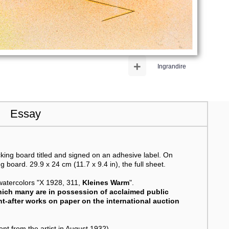
+
Ingrandire
Essay
ing board titled and signed on an adhesive label. On
oard. 29.9 x 24 cm (11.7 x 9.4 in), the full sheet.
n watercolors "X 1928, 311,
Kleines Warm
".
hich many are in possession of acclaimed public
ht-after works on paper on the international auction
from the artist in August 1932).