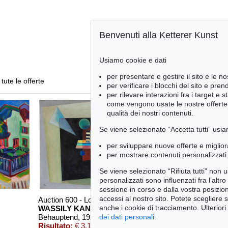
Benvenuti alla Ketterer Kunst
Usiamo cookie e dati
per presentare e gestire il sito e le no
tute le offerte
per verificare i blocchi del sito e pre
per rilevare interazioni fra i target e 
come vengono usate le nostre offerte e
qualità dei nostri contenuti.
Se viene selezionato “Accetta tutti” usia
per sviluppare nuove offerte e miglior
per mostrare contenuti personalizzati 
Se viene selezionato “Rifiuta tutti” non
personalizzati sono influenzati fra l’altr
sessione in corso e dalla vostra posizio
accessi al nostro sito. Potete scegliere 
Auction 600 - Lot 61
Auction 489 - Lot 128
anche i cookie di tracciamento. Ulteriori
WASSILY KANDINSKY
W. KANDINSKY
dei dati personali
.
Behauptend
, 1926
Treppe zum Schloss (Murnau)
, 
Risultato:
€ 3,135,000
Risultato:
€ 2,425,0