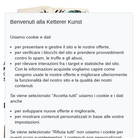
Benvenuti alla Ketterer Kunst
Usiamo cookie e dati
per presentare e gestire il sito e le nostre offerte,
per verificare i blocchi del sito e prendere provvedimenti
contro lo spam, le truffe e gli abusi,
per rilevare interazioni fra i target e statistiche del sito.
Auction 610 - Lot 426000268
MARC CHAGALL
Con le informazioni acquisite vogliamo capire come
Chagall Lithographe. Mit Orig.-Zeichnung von Chagall
, 1963
vengono usate le nostre offerte e migliorare ulteriormente
Stima:
€ 3,000
la funzionalità del nostro sito e la qualità dei nostri
contenuti.
Se viene selezionato “Accetta tutti” usiamo i cookie e i dati
anche
Pablo Picasso - Ogetti venduti
per sviluppare nuove offerte e migliorarle,
+
tute le offerte
per mostrare contenuti personalizzati in base alle vostre
impostazioni.
Se viene selezionato “Rifiuta tutti” non usiamo i cookie per
questi scopi supplementari. I contenuti non personalizzati