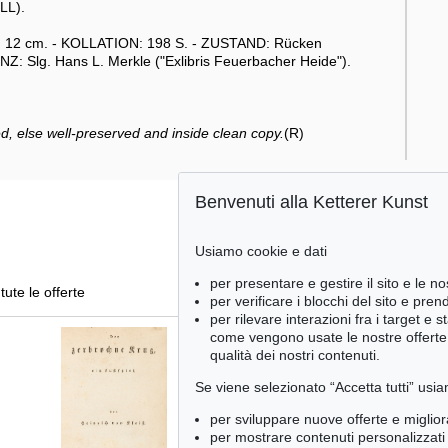
LL).
 : 12 cm. - KOLLATION: 198 S. - ZUSTAND: Rücken
Z: Slg. Hans L. Merkle ("Exlibris Feuerbacher Heide").
bed, else well-preserved and inside clean copy.
(R)
Benvenuti alla Ketterer Kunst
Usiamo cookie e dati
per presentare e gestire il sito e le no
tute le offerte
per verificare i blocchi del sito e pre
per rilevare interazioni fra i target e 
come vengono usate le nostre offerte e
qualità dei nostri contenuti.
Se viene selezionato “Accetta tutti” usia
per sviluppare nuove offerte e miglior
per mostrare contenuti personalizzati 