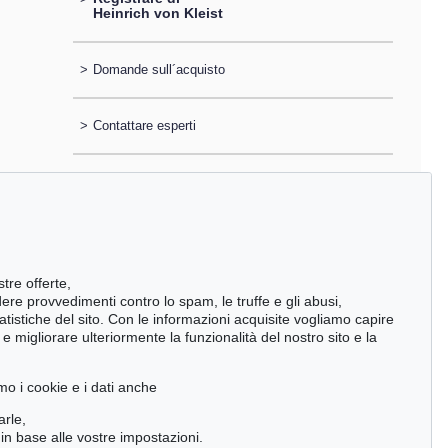
Heinrich von Kleist
>
Domande sull´acquisto
>
Contattare esperti
stre offerte,
ndere provvedimenti contro lo spam, le truffe e gli abusi,
statistiche del sito. Con le informazioni acquisite vogliamo capire
 migliorare ulteriormente la funzionalità del nostro sito e la
mo i cookie e i dati anche
arle,
in base alle vostre impostazioni.