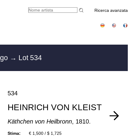
Ricerca avanzata
rgo
→ Lot 534
534
HEINRICH VON KLEIST
Käthchen von Heilbronn
, 1810.
Stima:
€ 1,500 / $ 1,725