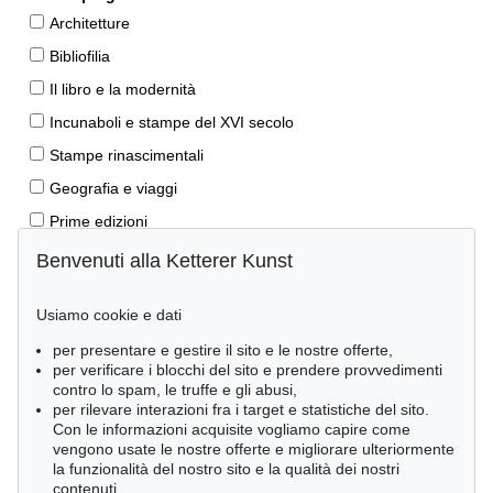
Architetture
Bibliofilia
Il libro e la modernità
Incunaboli e stampe del XVI secolo
Stampe rinascimentali
Geografia e viaggi
Prime edizioni
Manoscritti antichi
Benvenuti alla Ketterer Kunst
Autografi
Usiamo cookie e dati
Libri per bambini
per presentare e gestire il sito e le nostre offerte,
Lifestyle
per verificare i blocchi del sito e prendere provvedimenti
Pietre miliari delle scienze naturali
contro lo spam, le truffe e gli abusi,
per rilevare interazioni fra i target e statistiche del sito.
Letteratura classica
Con le informazioni acquisite vogliamo capire come
vengono usate le nostre offerte e migliorare ulteriormente
Economia e diritto
la funzionalità del nostro sito e la qualità dei nostri
Meraviglie della natura
contenuti.