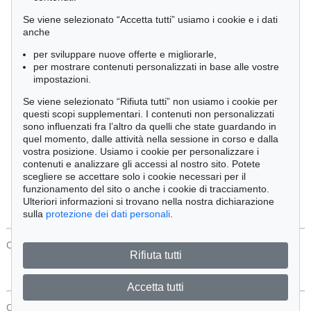
Cimelia
Se viene selezionato “Accetta tutti” usiamo i cookie e i dati
anche
per sviluppare nuove offerte e migliorarle,
Ordine:
per mostrare contenuti personalizzati in base alle vostre
impostazioni.
Se viene selezionato “Rifiuta tutti” non usiamo i cookie per
Tutti gli oggetti
questi scopi supplementari. I contenuti non personalizzati
Solo offerte attuali
sono influenzati fra l’altro da quelli che state guardando in
Solo oggetti venduti
quel momento, dalle attività nella sessione in corso e dalla
vostra posizione. Usiamo i cookie per personalizzare i
contenuti e analizzare gli accessi al nostro sito. Potete
Cerca
scegliere se accettare solo i cookie necessari per il
funzionamento del sito o anche i cookie di tracciamento.
Ulteriori informazioni si trovano nella nostra dichiarazione
sulla
protezione dei dati personali
.
CONTATTI
Protezione Dei Dati
Rifiuta tutti
Accetta tutti
CONTATTI
Protezione Dei Dati