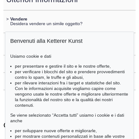
>
Vendere
Desidera vendere un simile oggetto?
Benvenuti alla Ketterer Kunst
>
Registrare di
Carl Spitzweg
Usiamo cookie e dati
>
Domande sull´acquisto
per presentare e gestire il sito e le nostre offerte,
per verificare i blocchi del sito e prendere provvedimenti
contro lo spam, le truffe e gli abusi,
>
Contattare esperti
per rilevare interazioni fra i target e statistiche del sito.
Con le informazioni acquisite vogliamo capire come
vengono usate le nostre offerte e migliorare ulteriormente
la funzionalità del nostro sito e la qualità dei nostri
contenuti.
Se viene selezionato “Accetta tutti” usiamo i cookie e i dati
anche
Carl Spitzweg - Ogetti venduti
per sviluppare nuove offerte e migliorarle,
+
tute le offerte
per mostrare contenuti personalizzati in base alle vostre