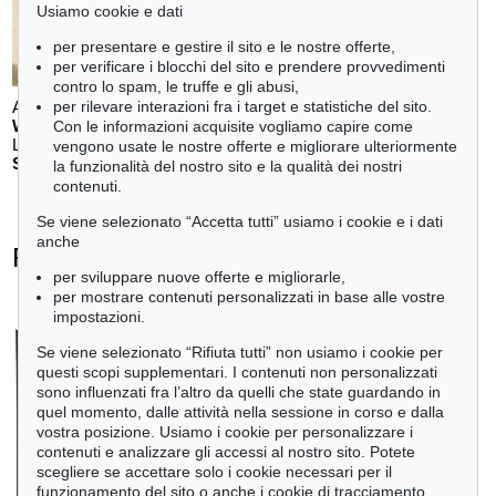
Usiamo cookie e dati
per presentare e gestire il sito e le nostre offerte,
per verificare i blocchi del sito e prendere provvedimenti
contro lo spam, le truffe e gli abusi,
per rilevare interazioni fra i target e statistiche del sito.
Auction 611 - Lot 123000200
WILLI BAUMEISTER
Con le informazioni acquisite vogliamo capire come
Landschaft mit rotem Bogen (Sommerfest)
, 1948
vengono usate le nostre offerte e migliorare ulteriormente
Stima:
€ 70,000
la funzionalità del nostro sito e la qualità dei nostri
contenuti.
Se viene selezionato “Accetta tutti” usiamo i cookie e i dati
anche
Rupprecht Geiger - Ogetti venduti
per sviluppare nuove offerte e migliorarle,
+
tute le offerte
per mostrare contenuti personalizzati in base alle vostre
impostazioni.
Se viene selezionato “Rifiuta tutti” non usiamo i cookie per
questi scopi supplementari. I contenuti non personalizzati
sono influenzati fra l’altro da quelli che state guardando in
quel momento, dalle attività nella sessione in corso e dalla
vostra posizione. Usiamo i cookie per personalizzare i
contenuti e analizzare gli accessi al nostro sito. Potete
scegliere se accettare solo i cookie necessari per il
funzionamento del sito o anche i cookie di tracciamento.