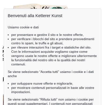
Benvenuti alla Ketterer Kunst
Usiamo cookie e dati
per presentare e gestire il sito e le nostre offerte,
per verificare i blocchi del sito e prendere provvedimenti
contro lo spam, le truffe e gli abusi,
per rilevare interazioni fra i target e statistiche del sito.
Auction 610 - Lot 426000268
MARC CHAGALL
Con le informazioni acquisite vogliamo capire come
Chagall Lithographe. Mit Orig.-Zeichnung von Chagall
, 1963
vengono usate le nostre offerte e migliorare ulteriormente
Stima:
€ 3,000
la funzionalità del nostro sito e la qualità dei nostri
contenuti.
Se viene selezionato “Accetta tutti” usiamo i cookie e i dati
anche
Pablo Picasso - Ogetti venduti
per sviluppare nuove offerte e migliorarle,
+
tute le offerte
per mostrare contenuti personalizzati in base alle vostre
impostazioni.
Se viene selezionato “Rifiuta tutti” non usiamo i cookie per
questi scopi supplementari. I contenuti non personalizzati