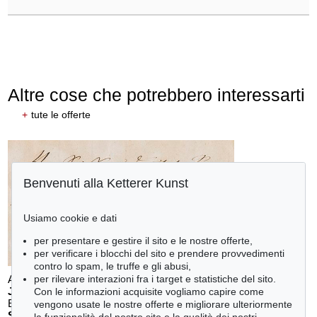
Altre cose che potrebbero interessarti
+
tute le offerte
Benvenuti alla Ketterer Kunst
Usiamo cookie e dati
per presentare e gestire il sito e le nostre offerte,
per verificare i blocchi del sito e prendere provvedimenti
contro lo spam, le truffe e gli abusi,
Auction 610 - Lot 426000297
per rilevare interazioni fra i target e statistiche del sito.
JOHANN WOLFGANG VON GOETHE
Con le informazioni acquisite vogliamo capire come
Eigenhändiges Schriftstück
, 1796
vengono usate le nostre offerte e migliorare ulteriormente
Stima:
€ 3,000