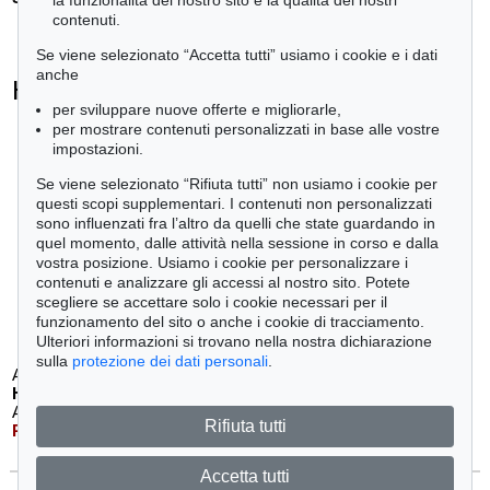
la funzionalità del nostro sito e la qualità dei nostri
contenuti.
Se viene selezionato “Accetta tutti” usiamo i cookie e i dati
anche
Heinrich von Kleist - Ogetti venduti
per sviluppare nuove offerte e migliorarle,
+
tute le offerte
per mostrare contenuti personalizzati in base alle vostre
impostazioni.
Se viene selezionato “Rifiuta tutti” non usiamo i cookie per
questi scopi supplementari. I contenuti non personalizzati
sono influenzati fra l’altro da quelli che state guardando in
Auction 610 - Lot 426000325
Auction 610 - Lot 426000361
quel momento, dalle attività nella sessione in corso e dalla
J. GOETHE
KARL MARX
vostra posizione. Usiamo i cookie per personalizzare i
Faust
, 1924
Das Kapital. Bd. II und III
, 1885
contenuti e analizzare gli accessi al nostro sito. Potete
Stima:
€ 1,500
Stima:
€ 1,000
scegliere se accettare solo i cookie necessari per il
funzionamento del sito o anche i cookie di tracciamento.
Ulteriori informazioni si trovano nella nostra dichiarazione
sulla
protezione dei dati personali
.
Auction 549 - Lot 45
Auction 556 - Lot 53
H. KLEIST
H. KLEIST
Amphitryon
, 1807
Familie Schroffenstein
, 1803
Rifiuta tutti
Risultato:
€ 10,375
Risultato:
€ 7,500
Accetta tutti