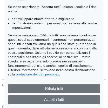
Cimelia
Se viene selezionato “Accetta tutti” usiamo i cookie e i dati
anche
per sviluppare nuove offerte e migliorarle,
Ordine:
per mostrare contenuti personalizzati in base alle vostre
impostazioni.
Se viene selezionato “Rifiuta tutti” non usiamo i cookie per
Tutti gli oggetti
questi scopi supplementari. I contenuti non personalizzati
Solo offerte attuali
sono influenzati fra l’altro da quelli che state guardando in
Solo oggetti venduti
quel momento, dalle attività nella sessione in corso e dalla
vostra posizione. Usiamo i cookie per personalizzare i
contenuti e analizzare gli accessi al nostro sito. Potete
Cerca
scegliere se accettare solo i cookie necessari per il
funzionamento del sito o anche i cookie di tracciamento.
Ulteriori informazioni si trovano nella nostra dichiarazione
sulla
protezione dei dati personali
.
CONTATTI
Protezione Dei Dati
Rifiuta tutti
Accetta tutti
CONTATTI
Protezione Dei Dati