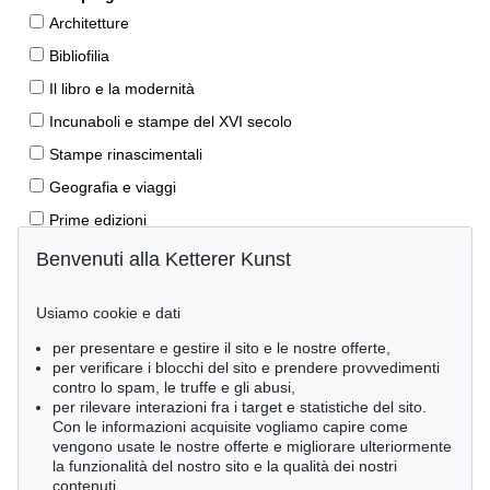
Architetture
Bibliofilia
Il libro e la modernità
Incunaboli e stampe del XVI secolo
Stampe rinascimentali
Geografia e viaggi
Prime edizioni
Manoscritti antichi
Benvenuti alla Ketterer Kunst
Autografi
Usiamo cookie e dati
Libri per bambini
per presentare e gestire il sito e le nostre offerte,
Lifestyle
per verificare i blocchi del sito e prendere provvedimenti
Pietre miliari delle scienze naturali
contro lo spam, le truffe e gli abusi,
per rilevare interazioni fra i target e statistiche del sito.
Letteratura classica
Con le informazioni acquisite vogliamo capire come
vengono usate le nostre offerte e migliorare ulteriormente
Economia e diritto
la funzionalità del nostro sito e la qualità dei nostri
Meraviglie della natura
contenuti.