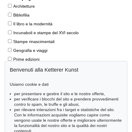
Architetture
Bibliofilia
Il libro e la modernità
Incunaboli e stampe del XVI secolo
Stampe rinascimentali
Geografia e viaggi
Prime edizioni
Manoscritti antichi
Benvenuti alla Ketterer Kunst
Autografi
Usiamo cookie e dati
Libri per bambini
per presentare e gestire il sito e le nostre offerte,
Lifestyle
per verificare i blocchi del sito e prendere provvedimenti
Pietre miliari delle scienze naturali
contro lo spam, le truffe e gli abusi,
per rilevare interazioni fra i target e statistiche del sito.
Letteratura classica
Con le informazioni acquisite vogliamo capire come
vengono usate le nostre offerte e migliorare ulteriormente
Economia e diritto
la funzionalità del nostro sito e la qualità dei nostri
Meraviglie della natura
contenuti.