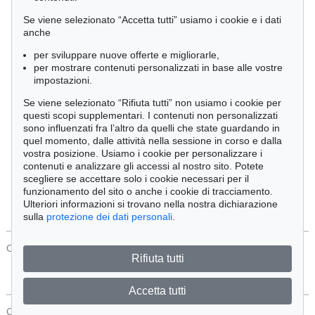
Cimelia
Se viene selezionato “Accetta tutti” usiamo i cookie e i dati
anche
per sviluppare nuove offerte e migliorarle,
Ordine:
per mostrare contenuti personalizzati in base alle vostre
impostazioni.
Se viene selezionato “Rifiuta tutti” non usiamo i cookie per
Tutti gli oggetti
questi scopi supplementari. I contenuti non personalizzati
Solo offerte attuali
sono influenzati fra l’altro da quelli che state guardando in
Solo oggetti venduti
quel momento, dalle attività nella sessione in corso e dalla
vostra posizione. Usiamo i cookie per personalizzare i
contenuti e analizzare gli accessi al nostro sito. Potete
Cerca
scegliere se accettare solo i cookie necessari per il
funzionamento del sito o anche i cookie di tracciamento.
Ulteriori informazioni si trovano nella nostra dichiarazione
sulla
protezione dei dati personali
.
CONTATTI
Protezione Dei Dati
Rifiuta tutti
Accetta tutti
CONTATTI
Protezione Dei Dati