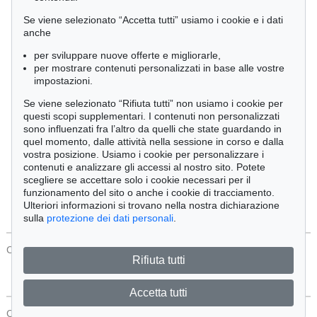
Cimelia
Se viene selezionato “Accetta tutti” usiamo i cookie e i dati
anche
per sviluppare nuove offerte e migliorarle,
Ordine:
per mostrare contenuti personalizzati in base alle vostre
impostazioni.
Se viene selezionato “Rifiuta tutti” non usiamo i cookie per
Tutti gli oggetti
questi scopi supplementari. I contenuti non personalizzati
Solo offerte attuali
sono influenzati fra l’altro da quelli che state guardando in
Solo oggetti venduti
quel momento, dalle attività nella sessione in corso e dalla
vostra posizione. Usiamo i cookie per personalizzare i
contenuti e analizzare gli accessi al nostro sito. Potete
Cerca
scegliere se accettare solo i cookie necessari per il
funzionamento del sito o anche i cookie di tracciamento.
Ulteriori informazioni si trovano nella nostra dichiarazione
sulla
protezione dei dati personali
.
CONTATTI
Protezione Dei Dati
Rifiuta tutti
Accetta tutti
CONTATTI
Protezione Dei Dati