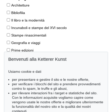
Architetture
Bibliofilia
Il libro e la modernità
Incunaboli e stampe del XVI secolo
Stampe rinascimentali
Geografia e viaggi
Prime edizioni
Manoscritti antichi
Benvenuti alla Ketterer Kunst
Autografi
Usiamo cookie e dati
Libri per bambini
per presentare e gestire il sito e le nostre offerte,
Lifestyle
per verificare i blocchi del sito e prendere provvedimenti
Pietre miliari delle scienze naturali
contro lo spam, le truffe e gli abusi,
per rilevare interazioni fra i target e statistiche del sito.
Letteratura classica
Con le informazioni acquisite vogliamo capire come
vengono usate le nostre offerte e migliorare ulteriormente
Economia e diritto
la funzionalità del nostro sito e la qualità dei nostri
Meraviglie della natura
contenuti.