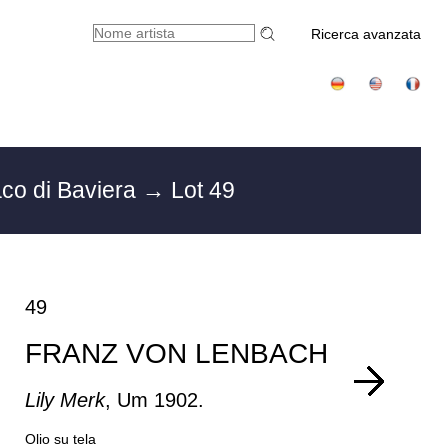
Ricerca avanzata
co di Baviera
→ Lot 49
49
FRANZ VON LENBACH
Lily Merk
, Um 1902.
Olio su tela