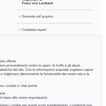
Franz von Lenbach
>
Domande sull´acquisto
>
Contattare esperti
stre offerte,
ndere provvedimenti contro lo spam, le truffe e gli abusi,
statistiche del sito. Con le informazioni acquisite vogliamo capire
 migliorare ulteriormente la funzionalità del nostro sito e la
mo i cookie e i dati anche
arle,
in base alle vostre impostazioni.
 usiamo i cookie per questi scopi supplementari. I contenuti non