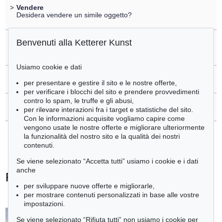
>
Vendere
Desidera vendere un simile oggetto?
Benvenuti alla Ketterer Kunst
>
Registrare di
Franz von Lenbach
Usiamo cookie e dati
>
Domande sull´acquisto
per presentare e gestire il sito e le nostre offerte,
per verificare i blocchi del sito e prendere provvedimenti
contro lo spam, le truffe e gli abusi,
>
Contattare esperti
per rilevare interazioni fra i target e statistiche del sito.
Con le informazioni acquisite vogliamo capire come
vengono usate le nostre offerte e migliorare ulteriormente
la funzionalità del nostro sito e la qualità dei nostri
contenuti.
Se viene selezionato “Accetta tutti” usiamo i cookie e i dati
anche
Franz von Lenbach - Ogetti venduti
per sviluppare nuove offerte e migliorarle,
+
tute le offerte
per mostrare contenuti personalizzati in base alle vostre
impostazioni.
Se viene selezionato “Rifiuta tutti” non usiamo i cookie per