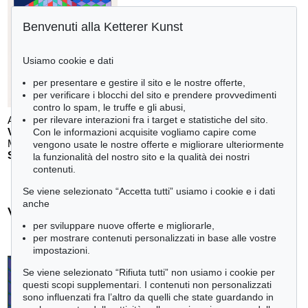
Benvenuti alla Ketterer Kunst
Usiamo cookie e dati
per presentare e gestire il sito e le nostre offerte,
per verificare i blocchi del sito e prendere provvedimenti
contro lo spam, le truffe e gli abusi,
Auction 610 - Lot 126000130
per rilevare interazioni fra i target e statistiche del sito.
V. VASARELY
Con le informazioni acquisite vogliamo capire come
Mappe Vasarely, Texte Otto Hahn
, 1988
vengono usate le nostre offerte e migliorare ulteriormente
Stima:
€ 4,000
la funzionalità del nostro sito e la qualità dei nostri
contenuti.
Se viene selezionato “Accetta tutti” usiamo i cookie e i dati
anche
Victor Vasarely - Ogetti venduti
per sviluppare nuove offerte e migliorarle,
+
tute le offerte
per mostrare contenuti personalizzati in base alle vostre
impostazioni.
Se viene selezionato “Rifiuta tutti” non usiamo i cookie per
questi scopi supplementari. I contenuti non personalizzati
sono influenzati fra l’altro da quelli che state guardando in