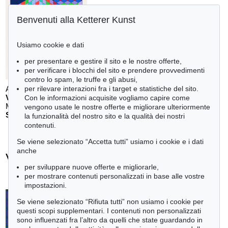
Benvenuti alla Ketterer Kunst
Usiamo cookie e dati
per presentare e gestire il sito e le nostre offerte,
per verificare i blocchi del sito e prendere provvedimenti
contro lo spam, le truffe e gli abusi,
Auction 610 - Lot 126000130
per rilevare interazioni fra i target e statistiche del sito.
V. VASARELY
Con le informazioni acquisite vogliamo capire come
Mappe Vasarely, Texte Otto Hahn
, 1988
vengono usate le nostre offerte e migliorare ulteriormente
Stima:
€ 4,000
la funzionalità del nostro sito e la qualità dei nostri
contenuti.
Se viene selezionato “Accetta tutti” usiamo i cookie e i dati
anche
Victor Vasarely - Ogetti venduti
per sviluppare nuove offerte e migliorarle,
+
tute le offerte
per mostrare contenuti personalizzati in base alle vostre
impostazioni.
Se viene selezionato “Rifiuta tutti” non usiamo i cookie per
questi scopi supplementari. I contenuti non personalizzati
sono influenzati fra l’altro da quelli che state guardando in