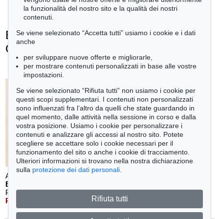
la funzionalità del nostro sito e la qualità dei nostri
contenuti.
Ernst Theodor Amadeus Hoffmann -
Se viene selezionato “Accetta tutti” usiamo i cookie e i dati
anche
Ogetti venduti
per sviluppare nuove offerte e migliorarle,
+
tute le offerte
per mostrare contenuti personalizzati in base alle vostre
impostazioni.
Se viene selezionato “Rifiuta tutti” non usiamo i cookie per
questi scopi supplementari. I contenuti non personalizzati
sono influenzati fra l’altro da quelli che state guardando in
quel momento, dalle attività nella sessione in corso e dalla
vostra posizione. Usiamo i cookie per personalizzare i
contenuti e analizzare gli accessi al nostro sito. Potete
scegliere se accettare solo i cookie necessari per il
funzionamento del sito o anche i cookie di tracciamento.
Ulteriori informazioni si trovano nella nostra dichiarazione
sulla
protezione dei dati personali
.
Auction 397 - Lot 81
Auction 305 - Lot 1478
E. HOFFMANN
E. HOFFMANN
Prinzessin Brambilla, 1821. Widmungsexemplar.
, 1821
Sandmann
, 1800
Rifiuta tutti
Risultato:
€ 31,200
Risultato:
€ 2,856