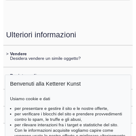
Ulteriori informazioni
>
Vendere
Desidera vendere un simile oggetto?
>
Registrare di
Ernst Theodor Amadeus Hoffmann
Benvenuti alla Ketterer Kunst
>
Domande sull´acquisto
Usiamo cookie e dati
per presentare e gestire il sito e le nostre offerte,
per verificare i blocchi del sito e prendere provvedimenti
>
Contattare esperti
contro lo spam, le truffe e gli abusi,
per rilevare interazioni fra i target e statistiche del sito.
Con le informazioni acquisite vogliamo capire come
vengono usate le nostre offerte e migliorare ulteriormente