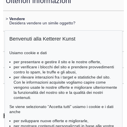
Ulteriori informazioni
>
Vendere
Desidera vendere un simile oggetto?
Benvenuti alla Ketterer Kunst
>
Registrare di
Heinrich von Kleist
Usiamo cookie e dati
>
Domande sull´acquisto
per presentare e gestire il sito e le nostre offerte,
per verificare i blocchi del sito e prendere provvedimenti
contro lo spam, le truffe e gli abusi,
>
Contattare esperti
per rilevare interazioni fra i target e statistiche del sito.
Con le informazioni acquisite vogliamo capire come
vengono usate le nostre offerte e migliorare ulteriormente
la funzionalità del nostro sito e la qualità dei nostri
contenuti.
Se viene selezionato “Accetta tutti” usiamo i cookie e i dati
anche
Heinrich von Kleist - Ogetti venduti
per sviluppare nuove offerte e migliorarle,
+
tute le offerte
per mostrare contenuti personalizzati in base alle vostre