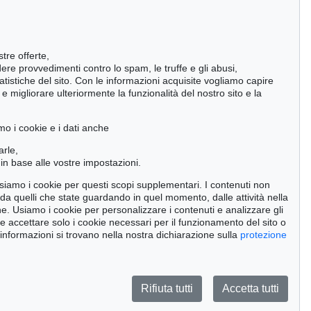
Impressionismo
Romanticismo
stre offerte,
ndere provvedimenti contro lo spam, le truffe e gli abusi,
statistiche del sito. Con le informazioni acquisite vogliamo capire
 migliorare ulteriormente la funzionalità del nostro sito e la
Incunaboli e stampe del XVI secolo
Manoscritti antichi
mo i cookie e i dati anche
Pietre miliari delle scienze naturali
arle,
in base alle vostre impostazioni.
Cimelia
 usiamo i cookie per questi scopi supplementari. I contenuti non
o da quelli che state guardando in quel momento, dalle attività nella
Cerca
ne. Usiamo i cookie per personalizzare i contenuti e analizzare gli
se accettare solo i cookie necessari per il funzionamento del sito o
 informazioni si trovano nella nostra dichiarazione sulla
protezione
Rifiuta tutti
Accetta tutti