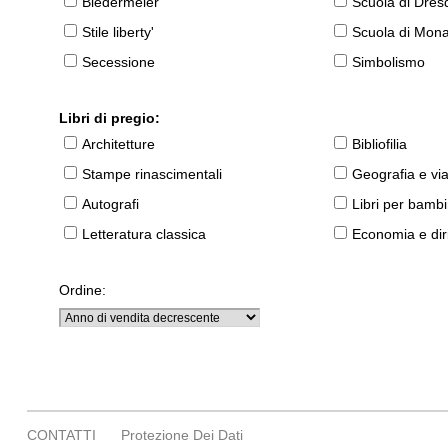
Biedermeier
Scuola di Dres
Stile liberty'
Scuola di Mon
Secessione
Simbolismo
Libri di pregio:
Architetture
Bibliofilia
Stampe rinascimentali
Geografia e vi
Autografi
Libri per bambi
Letteratura classica
Economia e diri
Ordine:
CONTATTI
Protezione Dei Dati