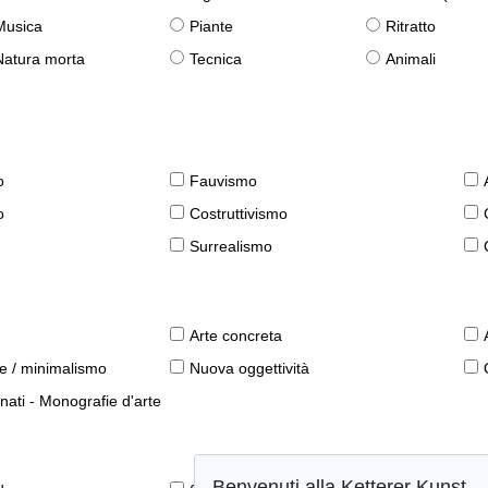
Musica
Piante
Ritratto
Natura morta
Tecnica
Animali
o
Fauvismo
o
Costruttivismo
Surrealismo
Arte concreta
le / minimalismo
Nuova oggettività
nati - Monografie d'arte
Benvenuti alla Ketterer Kunst