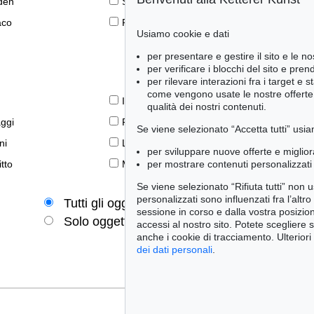
den
Scuola di Düsseldorf
aco
Pittura tedesca settentrionale
Usiamo cookie e dati
per presentare e gestire il sito e le no
per verificare i blocchi del sito e pre
per rilevare interazioni fra i target e 
come vengono usate le nostre offerte e
Il libro e la modernità
qualità dei nostri contenuti.
aggi
Prime edizioni
Se viene selezionato “Accetta tutti” usia
ni
Lifestyle
per sviluppare nuove offerte e miglior
per mostrare contenuti personalizzati 
tto
Meraviglie della natura
Se viene selezionato “Rifiuta tutti” non
personalizzati sono influenzati fra l’altr
Tutti gli oggetti
Solo offerte attuali
sessione in corso e dalla vostra posizio
Solo oggetti venduti
accessi al nostro sito. Potete scegliere 
anche i cookie di tracciamento. Ulteriori
dei dati personali
.