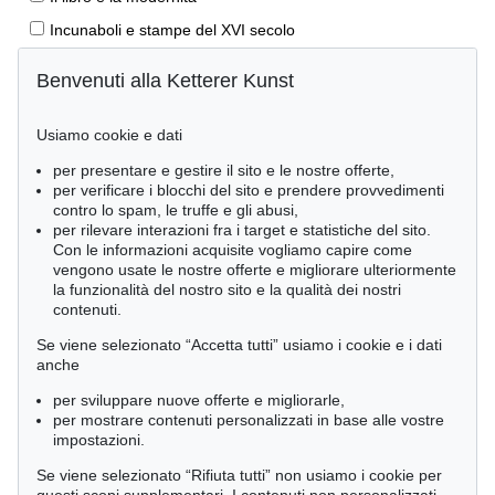
Incunaboli e stampe del XVI secolo
Stampe rinascimentali
Benvenuti alla Ketterer Kunst
Geografia e viaggi
Prime edizioni
Usiamo cookie e dati
Manoscritti antichi
per presentare e gestire il sito e le nostre offerte,
per verificare i blocchi del sito e prendere provvedimenti
Autografi
contro lo spam, le truffe e gli abusi,
Libri per bambini
per rilevare interazioni fra i target e statistiche del sito.
Con le informazioni acquisite vogliamo capire come
Lifestyle
vengono usate le nostre offerte e migliorare ulteriormente
la funzionalità del nostro sito e la qualità dei nostri
Pietre miliari delle scienze naturali
contenuti.
Letteratura classica
Se viene selezionato “Accetta tutti” usiamo i cookie e i dati
Economia e diritto
anche
Meraviglie della natura
per sviluppare nuove offerte e migliorarle,
per mostrare contenuti personalizzati in base alle vostre
Cimelia
impostazioni.
Se viene selezionato “Rifiuta tutti” non usiamo i cookie per
Ordine: