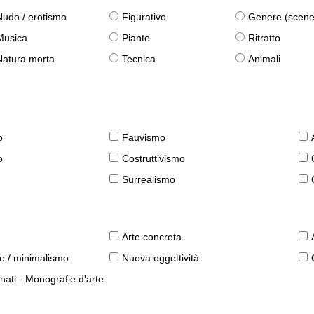
Nudo / erotismo
Figurativo
Genere (scene qu
Musica
Piante
Ritratto
Natura morta
Tecnica
Animali
o
Fauvismo
o
Costruttivismo
Surrealismo
Arte concreta
le / minimalismo
Nuova oggettività
nati - Monografie d'arte