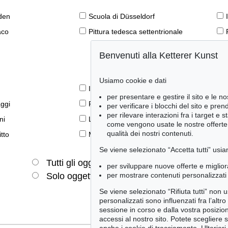
den
Scuola di Düsseldorf
aco
Pittura tedesca settentrionale
Benvenuti alla Ketterer Kunst
Usiamo cookie e dati
Il libro e la modernità
per presentare e gestire il sito e le no
aggi
Prime edizioni
per verificare i blocchi del sito e pre
per rilevare interazioni fra i target e 
ni
Lifestyle
come vengono usate le nostre offerte e
qualità dei nostri contenuti.
tto
Meraviglie della natura
Se viene selezionato “Accetta tutti” usia
Tutti gli oggetti
Solo offerte attuali
per sviluppare nuove offerte e miglior
per mostrare contenuti personalizzati 
Solo oggetti venduti
Se viene selezionato “Rifiuta tutti” non
personalizzati sono influenzati fra l’altr
sessione in corso e dalla vostra posizio
accessi al nostro sito. Potete scegliere 