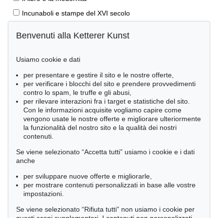
Incunaboli e stampe del XVI secolo
Stampe rinascimentali
Benvenuti alla Ketterer Kunst
Geografia e viaggi
Prime edizioni
Usiamo cookie e dati
Manoscritti antichi
per presentare e gestire il sito e le nostre offerte,
per verificare i blocchi del sito e prendere provvedimenti
Autografi
contro lo spam, le truffe e gli abusi,
Libri per bambini
per rilevare interazioni fra i target e statistiche del sito.
Con le informazioni acquisite vogliamo capire come
Lifestyle
vengono usate le nostre offerte e migliorare ulteriormente
la funzionalità del nostro sito e la qualità dei nostri
Pietre miliari delle scienze naturali
contenuti.
Letteratura classica
Se viene selezionato “Accetta tutti” usiamo i cookie e i dati
Economia e diritto
anche
Meraviglie della natura
per sviluppare nuove offerte e migliorarle,
per mostrare contenuti personalizzati in base alle vostre
Cimelia
impostazioni.
Se viene selezionato “Rifiuta tutti” non usiamo i cookie per
Ordine: