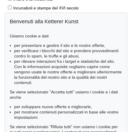
Incunaboli e stampe del XVI secolo
Stampe rinascimentali
Benvenuti alla Ketterer Kunst
Geografia e viaggi
Prime edizioni
Usiamo cookie e dati
Manoscritti antichi
per presentare e gestire il sito e le nostre offerte,
per verificare i blocchi del sito e prendere provvedimenti
Autografi
contro lo spam, le truffe e gli abusi,
Libri per bambini
per rilevare interazioni fra i target e statistiche del sito.
Con le informazioni acquisite vogliamo capire come
Lifestyle
vengono usate le nostre offerte e migliorare ulteriormente
la funzionalità del nostro sito e la qualità dei nostri
Pietre miliari delle scienze naturali
contenuti.
Letteratura classica
Se viene selezionato “Accetta tutti” usiamo i cookie e i dati
Economia e diritto
anche
Meraviglie della natura
per sviluppare nuove offerte e migliorarle,
per mostrare contenuti personalizzati in base alle vostre
Cimelia
impostazioni.
Se viene selezionato “Rifiuta tutti” non usiamo i cookie per
Ordine: